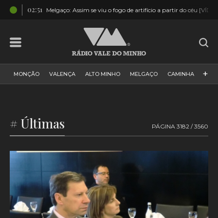
02:51
TOS]
Melgaço: Assim se viu o fogo de artifício a partir do céu [VÍDE
+
MONÇÃO
VALENÇA
ALTO MINHO
MELGAÇO
CAMINHA
PAÍS
PAREDES DE COURA
VIANA DO CASTELO
VILA NOVA DE CERVEIRA
GALIZA
ARCOS DE VALDEVEZ
# Últimas
PÁGINA 3182 / 3560
DESPORTO
PONTE DE LIMA
PONTE DA BARCA
VALE DO MINHO
MINHO
MUNDO
ESPANHA
NORTE
VILA PRAIA DE ÂNCORA