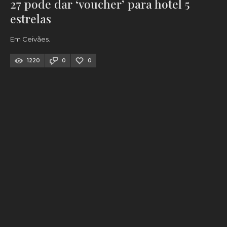
27 pode dar ‘voucher’ para hotel 5
estrelas
Em Ceivães.
1220
0
0
# Valença
VER TODAS
VALENÇA
Valença saiu à rua para
ver riqueza das freguesias