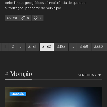
pelos limites geográficos e “inexistência de qualquer
autorização” por parte do município.
391
0
0
1
2
…
3.181
3.182
3.183
…
3.559
3.560
# Monção
VER TODAS
MONÇÃO