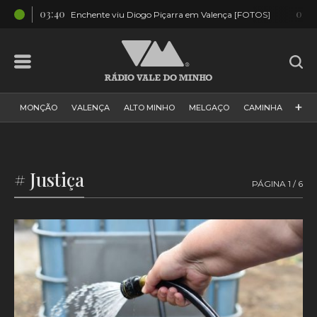
03:40
01:5
OS]
Enchente viu Diogo Piçarra em Valença [FOTOS]
+
MONÇÃO
VALENÇA
ALTO MINHO
MELGAÇO
CAMINHA
PAÍS
PAREDES DE COURA
VIANA DO CASTELO
VILA NOVA DE CERVEIRA
GALIZA
ARCOS DE VALDEVEZ
# Justiça
PÁGINA 1 / 6
DESPORTO
PONTE DE LIMA
PONTE DA BARCA
VALE DO MINHO
MINHO
MUNDO
ESPANHA
NORTE
VILA PRAIA DE ÂNCORA