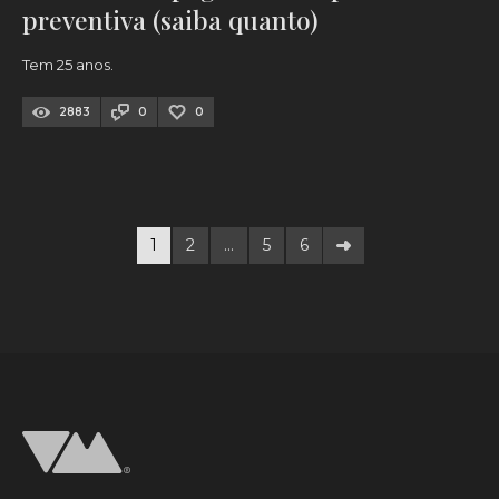
preventiva (saiba quanto)
Tem 25 anos.
2883
0
0
1
2
…
5
6