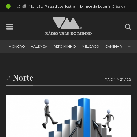
17:48
rido
Monção: Passadiços ilustram bilhete da Lotaria Clássica
+
MONÇÃO
VALENÇA
ALTO MINHO
MELGAÇO
CAMINHA
PAÍS
PAREDES DE COURA
VIANA DO CASTELO
VILA NOVA DE CERVEIRA
GALIZA
ARCOS DE VALDEVEZ
# Norte
PÁGINA 21 / 22
DESPORTO
PONTE DE LIMA
PONTE DA BARCA
VALE DO MINHO
MINHO
MUNDO
ESPANHA
NORTE
VILA PRAIA DE ÂNCORA