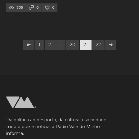
705
0
0
1
2
…
20
21
22
Da política ao desporto, da cultura à sociedade,
tudo o que é notícia, a Radio Vale do Minho
informa.