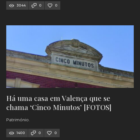
3044
0
0
Há uma casa em Valença que se
chama ‘Cinco Minutos’ [FOTOS]
Património.
1400
0
0