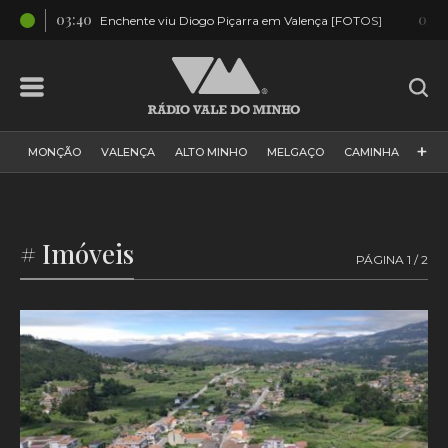
03:40
01:5
OS]
Enchente viu Diogo Piçarra em Valença [FOTOS]
+
MONÇÃO
VALENÇA
ALTO MINHO
MELGAÇO
CAMINHA
PAÍS
PAREDES DE COURA
VIANA DO CASTELO
VILA NOVA DE CERVEIRA
GALIZA
ARCOS DE VALDEVEZ
# Imóveis
PÁGINA 1 / 2
DESPORTO
PONTE DE LIMA
PONTE DA BARCA
VALE DO MINHO
MINHO
MUNDO
ESPANHA
NORTE
VILA PRAIA DE ÂNCORA