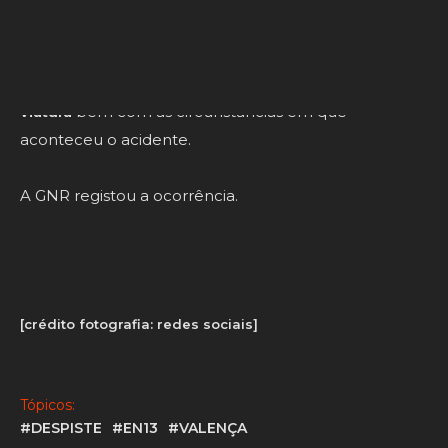
Ao local acorreu acorreu uma patrulha da GNR.
Desconhece-se se seguiam mais pessoas dentro da
viatura
bem com as circunstâncias em que
aconteceu o acidente.
A GNR registou a ocorrência.
[crédito fotografia: redes sociais]
Tópicos:
#DESPISTE
#EN13
#VALENÇA