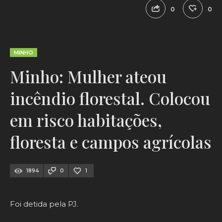
0
0
MINHO
Minho: Mulher ateou
incêndio florestal. Colocou
em risco habitações,
floresta e campos agrícolas
1894
0
1
Foi detida pela PJ.