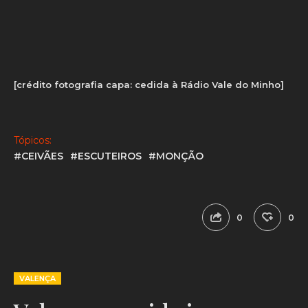
tempo)”
, referem.
[crédito fotografia capa: cedida à Rádio Vale do Minho]
Tópicos:
#CEIVÃES
#ESCUTEIROS
#MONÇÃO
0
0
VALENÇA