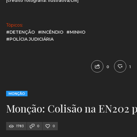
[crédito fotografia: ilustrativa/DR]
Tópicos:
#DETENÇÃO
#INCÊNDIO
#MINHO
#POLÍCIA JUDICIÁRIA
0
1
MONÇÃO
Monção: Colisão na EN202 p
1783
0
0