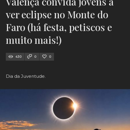
Valença convida jovens a
ver eclipse no Monte do
Faro (há festa, petiscos e
muito mais!)
430
0
0
Dia da Juventude.