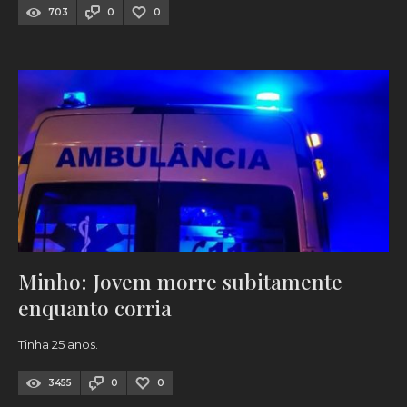
703
0
0
Minho: Jovem morre subitamente
enquanto corria
Tinha 25 anos.
3455
0
0