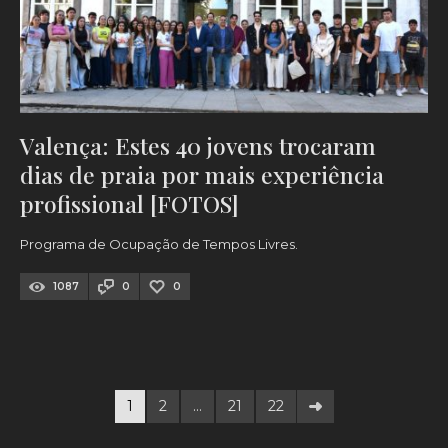
Valença: Estes 40 jovens trocaram
dias de praia por mais experiência
profissional [FOTOS]
Programa de Ocupação de Tempos Livres.
1087
0
0
1
2
…
21
22