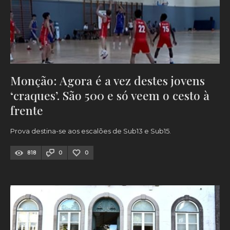
Monção: Agora é a vez destes jovens
‘craques’. São 500 e só veem o cesto à
frente
Prova destina-se aos escalões de Sub13 e Sub15.
818
0
0