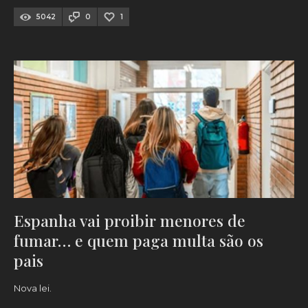
5042
0
1
Espanha vai proibir menores de
fumar… e quem paga multa são os
pais
Nova lei.