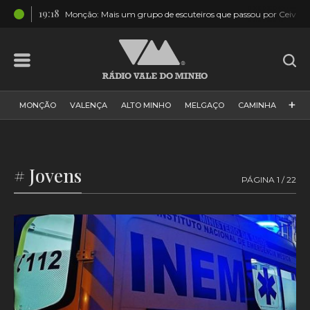
19:18
cado
Monção: Mais um grupo de escuteiros que passou por Ceivãe
+
MONÇÃO
VALENÇA
ALTO MINHO
MELGAÇO
CAMINHA
PAÍS
PAREDES DE COURA
VIANA DO CASTELO
VILA NOVA DE CERVEIRA
GALIZA
ARCOS DE VALDEVEZ
# Jovens
PÁGINA 1 / 22
DESPORTO
PONTE DE LIMA
PONTE DA BARCA
VALE DO MINHO
MINHO
MUNDO
ESPANHA
NORTE
VILA PRAIA DE ÂNCORA