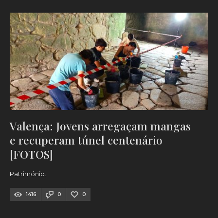
Valença: Jovens arregaçam mangas
e recuperam túnel centenário
[FOTOS]
Património.
1416
0
0