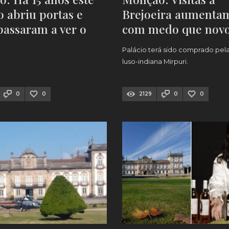
io abriu portas e
Brejoeira aumenta
passaram a ver o
com medo que nov
 há
donos fechem ao
.
Palácio terá sido comprado pela
público
luso-indiana Mirpuri.
0
0
2129
0
0