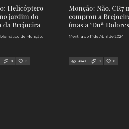
: Helicóptero
Monção: Não. CR7 
no jardim do
comprou a Brejoeir
o da Brejoeira
(mas a ‘Dnª Dolores
será sempre bem-v
emblemático de Monção.
Mentira do 1º de Abril de 2024.
por cá)
0
0
4743
0
0