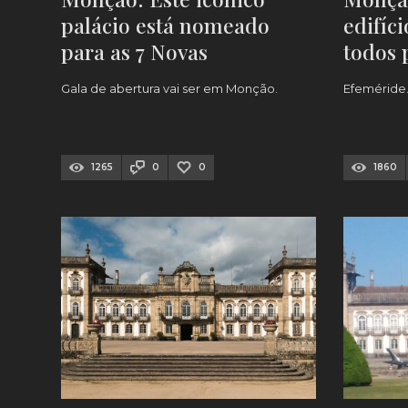
palácio está nomeado
edifíc
para as 7 Novas
todos 
Maravilhas
que lá
Gala de abertura vai ser em Monção.
Efeméride
1265
0
0
1860