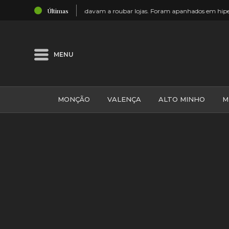
19:18
Últimas
ados em hipermercado
Monção: Mais um grupo de escuteiros que
MENU
MONÇÃO
VALENÇA
ALTO MINHO
M
GALIZA
ARCOS DE VALDEVEZ
DESPORTO