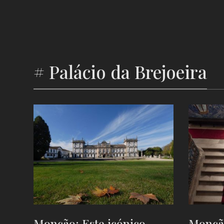
# Palácio da Brejoeira
Monção: Este icónico
Monção