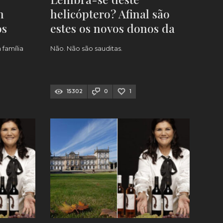
m
helicóptero? Afinal são
os
estes os novos donos da
Brejoeira
 família
Não. Não são sauditas.
15302
0
1