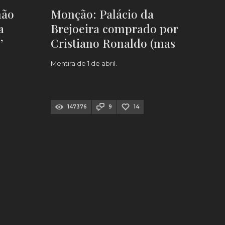
não
Monção: Palácio da
a
Brejoeira comprado por
’
Cristiano Ronaldo (mas
inda
é para a mãe!)
Mentira de 1 de abril.
147376
9
14