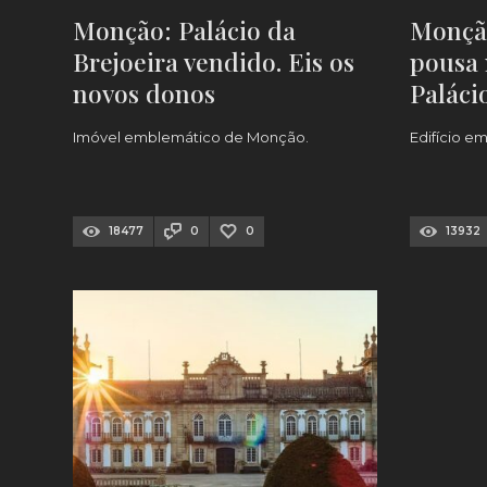
Monção: Palácio da
Monção
Brejoeira vendido. Eis os
pousa 
novos donos
Paláci
Imóvel emblemático de Monção.
Edifício 
18477
0
0
13932