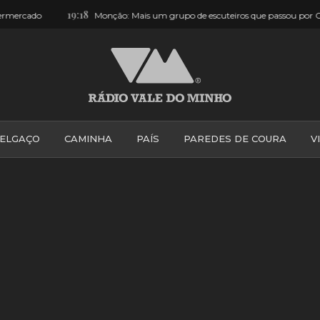
16:48
 passou por Ceivães… e adorou [FOTOS]
Valença convida jovens a v
ELGAÇO
CAMINHA
PAÍS
PAREDES DE COURA
V
PONTE DE LIMA
PONTE DA BARCA
VALE DO MINH
VILA PRAIA DE ÂNCORA