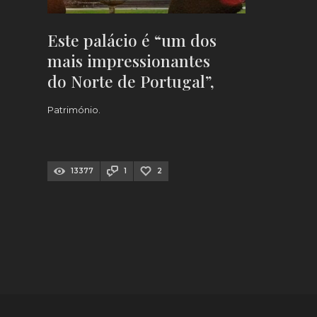
Este palácio é “um dos
mais impressionantes
do Norte de Portugal”,
diz imprensa nacional
Património.
13377
1
2