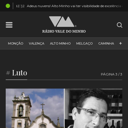
12:32
ito”
Adeus nuvens! Alto Minho vai ter visibilidade de excelência do e
+
MONÇÃO
VALENÇA
ALTO MINHO
MELGAÇO
CAMINHA
PAÍS
PAREDES DE COURA
VIANA DO CASTELO
VILA NOVA DE CERVEIRA
GALIZA
ARCOS DE VALDEVEZ
# Luto
PÁGINA 3 / 3
DESPORTO
PONTE DE LIMA
PONTE DA BARCA
VALE DO MINHO
MINHO
MUNDO
ESPANHA
NORTE
VILA PRAIA DE ÂNCORA