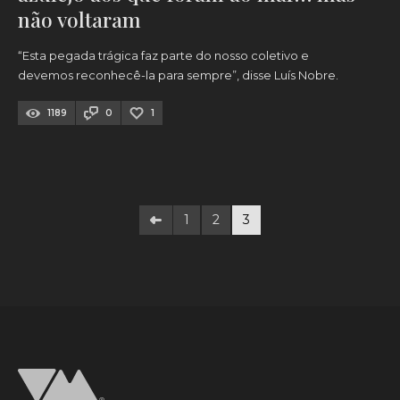
não voltaram
“Esta pegada trágica faz parte do nosso coletivo e
devemos reconhecê-la para sempre”, disse Luís Nobre.
1189
0
1
1
2
3