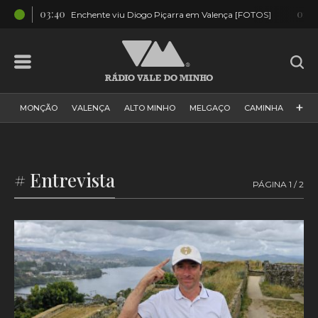
03:40
01:5
OS]
Enchente viu Diogo Piçarra em Valença [FOTOS]
+
MONÇÃO
VALENÇA
ALTO MINHO
MELGAÇO
CAMINHA
PAÍS
PAREDES DE COURA
VIANA DO CASTELO
VILA NOVA DE CERVEIRA
GALIZA
ARCOS DE VALDEVEZ
# Entrevista
PÁGINA 1 / 2
DESPORTO
PONTE DE LIMA
PONTE DA BARCA
VALE DO MINHO
MINHO
MUNDO
ESPANHA
NORTE
VILA PRAIA DE ÂNCORA