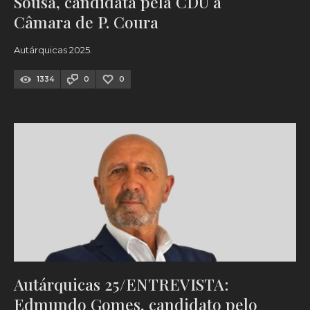
Sousa, candidata pela CDU à
Câmara de P. Coura
Autárquicas 2025.
1334
0
0
Autárquicas 25/ENTREVISTA:
Edmundo Gomes, candidato pelo