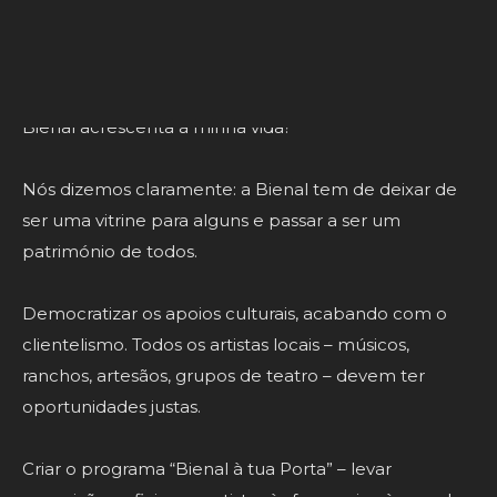
uma iniciativa com dimensão internacional, que
custou milhões, mas que ficou fechada em “templos”
culturais, longe da maioria da população. Os
cerveirenses perguntam, com razão: o que é que a
Bienal acrescenta à minha vida?
Nós dizemos claramente: a Bienal tem de deixar de
ser uma vitrine para alguns e passar a ser um
património de todos.
Democratizar os apoios culturais, acabando com o
clientelismo. Todos os artistas locais – músicos,
ranchos, artesãos, grupos de teatro – devem ter
oportunidades justas.
Criar o programa “Bienal à tua Porta” – levar