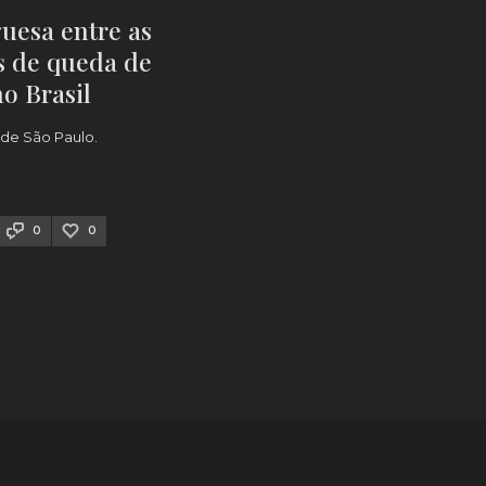
uesa entre as
s de queda de
no Brasil
de São Paulo.
0
0