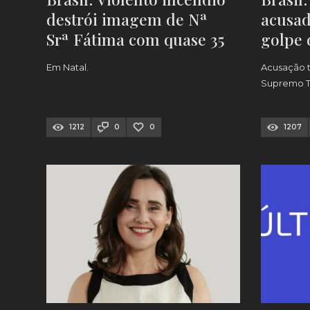
destrói imagem de Nª
acusad
Srª Fátima com quase 35
golpe 
metros de altura
Em Natal.
Acusação t
[VÍDEO]
Supremo Tr
1212
0
0
1207