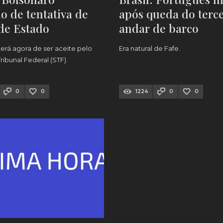
o de tentativa de
após queda do terce
de Estado
andar de barco
erá agora de ser aceite pelo
Era natural de Fafe.
ibunal Federal (STF).
0
0
1224
0
0