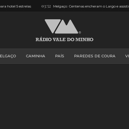
19:26
ssistiram a desfile de moda [FOTOS e VÍDEOS]
Monção: Andavam 
ELGAÇO
CAMINHA
PAÍS
PAREDES DE COURA
V
PONTE DE LIMA
PONTE DA BARCA
VALE DO MINH
VILA PRAIA DE ÂNCORA