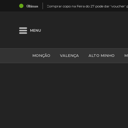
03:52
Últimas
r’ para hotel 5 estrelas
Melgaço: Centenas encheram o Largo e a
MENU
MONÇÃO
VALENÇA
ALTO MINHO
M
GALIZA
ARCOS DE VALDEVEZ
DESPORTO