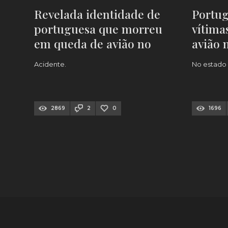
Revelada identidade de
Portug
portuguesa que morreu
vítima
em queda de avião no
avião 
Brasil
Acidente.
No estado 
2869
2
0
1696