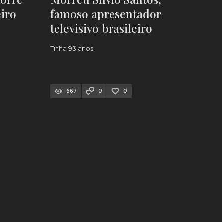
iro
famoso apresentador
televisivo brasileiro
Tinha 93 anos.
667
0
0