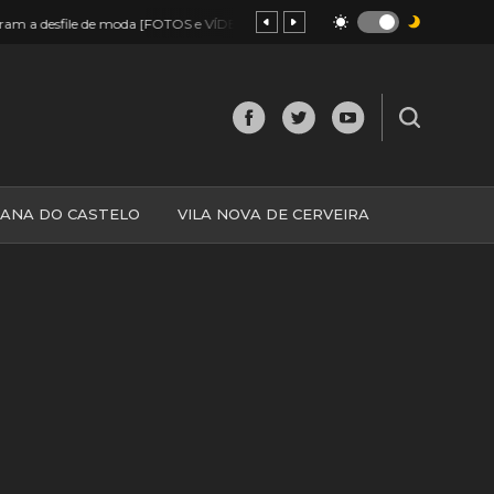
19:18
a roubar lojas. Foram apanhados em hipermercado
Monção: Mai
IANA DO CASTELO
VILA NOVA DE CERVEIRA
O
MINHO
MUNDO
ESPANHA
NORTE