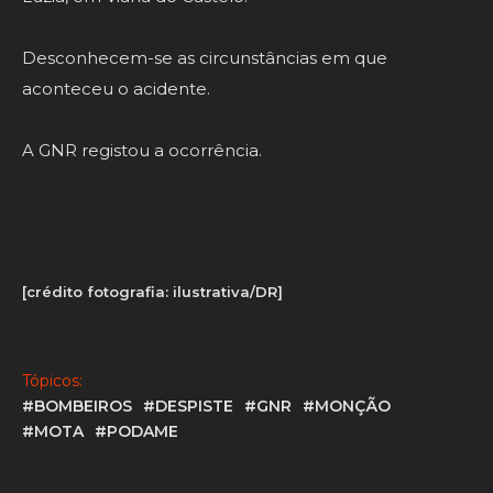
Desconhecem-se as circunstâncias em que
aconteceu o acidente.
A GNR registou a ocorrência.
[crédito fotografia: ilustrativa/DR]
Tópicos:
#BOMBEIROS
#DESPISTE
#GNR
#MONÇÃO
#MOTA
#PODAME