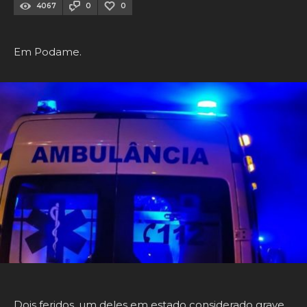
4067
0
0
Em Podame.
Dois feridos, um deles em estado considerado grave,