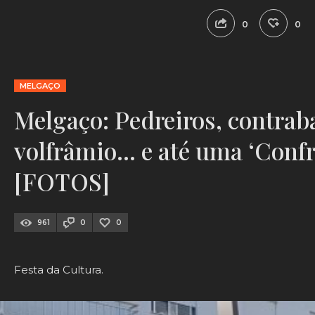
0
0
MELGAÇO
Melgaço: Pedreiros, contrab
volfrâmio… e até uma ‘Conf
[FOTOS]
961
0
0
Festa da Cultura.