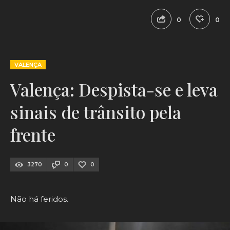
0
0
VALENÇA
Valença: Despista-se e leva
sinais de trânsito pela
frente
3270
0
0
Não há feridos.