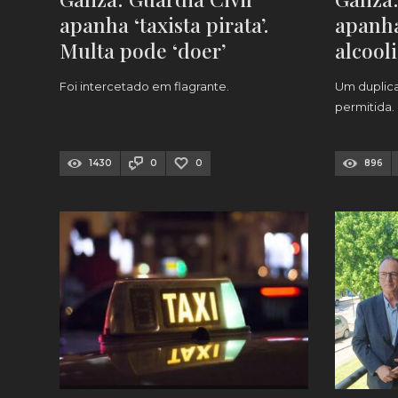
apanha ‘taxista pirata’.
apanha
Multa pode ‘doer’
alcool
multa 
Foi intercetado em flagrante.
Um duplicav
permitida.
1430
0
0
896