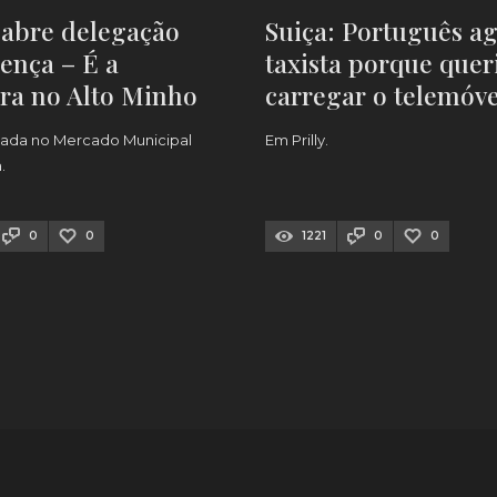
 abre delegação
Suiça: Português ag
ença – É a
taxista porque quer
ra no Alto Minho
carregar o telemóve
izada no Mercado Municipal
Em Prilly.
a.
0
0
1221
0
0