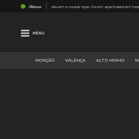
19:18
Últimas
ados em hipermercado
Monção: Mais um grupo de escuteiros que
MENU
MONÇÃO
VALENÇA
ALTO MINHO
M
GALIZA
ARCOS DE VALDEVEZ
DESPORTO