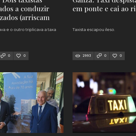
dos a conduzir
em ponte e cai ao r
izados (arriscam
pesada)
a e o outro triplicava a taxa
Taxista escapou ileso.
0
0
2993
0
0