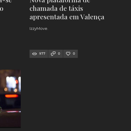
io
chamada de táxis
apresentada em Valença
IzzyMove.
977
0
0