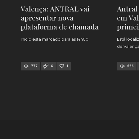
Valença: ANTRAL vai
Antral
apresentar nova
em Val
plataforma de chamada
primei
de táxis
Início está marcado para as 14h00.
Está local
de Valenç
777
0
1
666