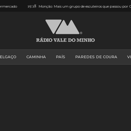
16:48
 passou por Ceivães… e adorou [FOTOS]
Valença convida jovens a v
ELGAÇO
CAMINHA
PAÍS
PAREDES DE COURA
V
PONTE DE LIMA
PONTE DA BARCA
VALE DO MINH
VILA PRAIA DE ÂNCORA