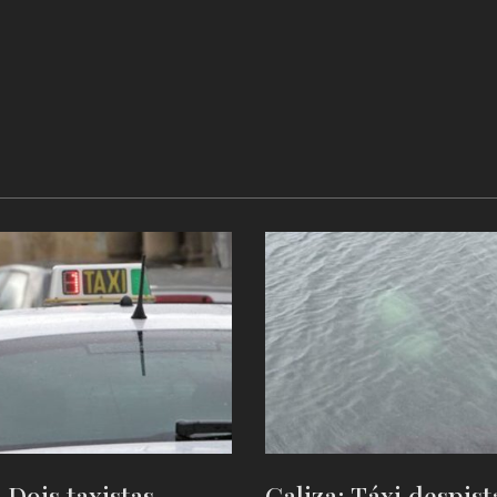
 Dois taxistas
Galiza: Táxi despist