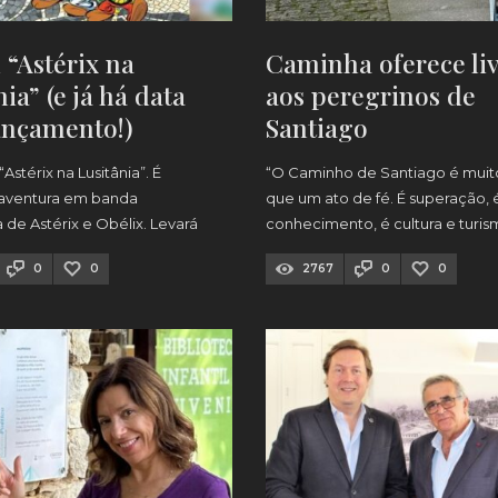
 “Astérix na
Caminha oferece li
ia” (e já há data
aos peregrinos de
ançamento!)
Santiago
stérix na Lusitânia”. É
“O Caminho de Santiago é muit
 aventura em banda
que um ato de fé. É superação, 
de Astérix e Obélix. Levará
conhecimento, é cultura e turis
 personagens pela primeira
0
0
2767
0
0
nia e o livro sai a 23 de