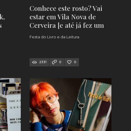
Conhece este rosto? Vai
k,
estar em Vila Nova de
s
Cerveira [e até já fez um
livro
VÍDEO]
Festa do Livro e da Leitura.
2331
0
0