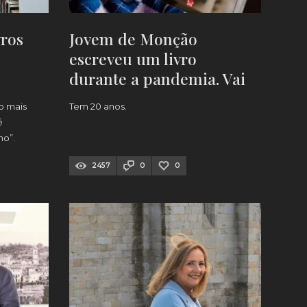
vros
Jovem de Monção
escreveu um livro
durante a pandemia. Vai
apresentá-lo
o mais
Tem 20 anos.
é
mo”.
2457
0
0