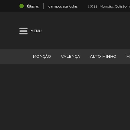
10:44
Últimas
esta e campos agrícolas
Monção: Colisão na EN202 provoca um fe
MENU
MONÇÃO
VALENÇA
ALTO MINHO
M
GALIZA
ARCOS DE VALDEVEZ
DESPORTO