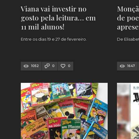
Viana vai investir no
Monção
gosto pela leitura… em
de poe
11 mil alunos!
aprese
Entre os dias 19 e 27 de fevereiro.
De Elisabet
1052
0
0
1647