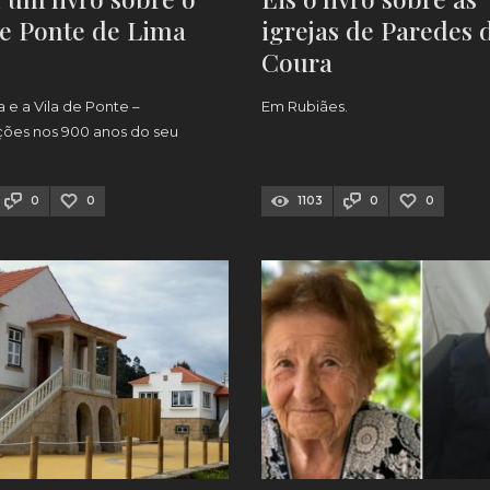
de Ponte de Lima
igrejas de Paredes 
Coura
 e a Vila de Ponte –
Em Rubiães.
ções nos 900 anos do seu
0
0
1103
0
0