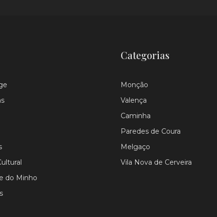
Categorias
ge
Monção
as
Valença
Caminha
Paredes de Coura
s
Melgaço
ultural
Vila Nova de Cerveira
le do Minho
s