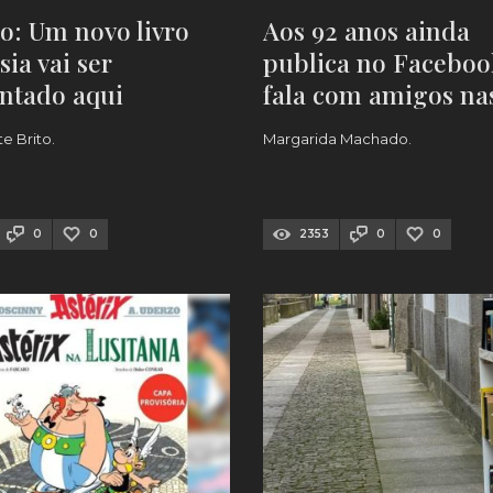
: Um novo livro
Aos 92 anos ainda
sia vai ser
publica no Faceboo
ntado aqui
fala com amigos na
redes e apresentou 
e Brito.
Margarida Machado.
em Valença
0
0
2353
0
0