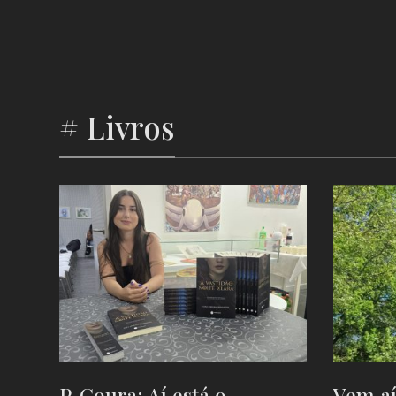
# Livros
P. Coura: Aí está o
Vem aí