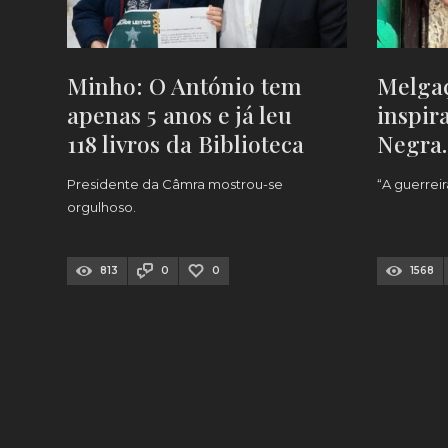
Minho: O António tem
Melgaç
apenas 5 anos e já leu
inspir
118 livros da Biblioteca
Negra
Municipal
literár
Presidente da Câmra mostrou-se
“A guerreir
orgulhoso.
813
0
0
1568