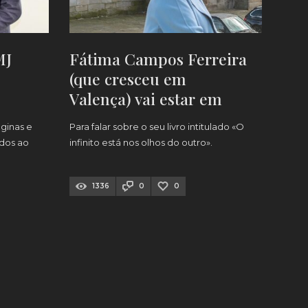
MJ
Fátima Campos Ferreira
(que cresceu em
Valença) vai estar em
 Nª
Caminha
ginas e
Para falar sobre o seu livro intitulado «O
ados ao
infinito está nos olhos do outro».
1336
0
0