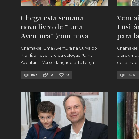
Chega esta semana
Vem aí
novo livro de “Uma
Lusitân
Aventura” (com nova
para l
ilustradora!)
Chama-se ‘Uma Aventura na Curva do
Chama-se “A
Rio’. É o novo livro da coleção “Uma
a próxima
Aventura”. Vai ser lançado esta terça-
desenhada 
feira dia 8 de abril.
estas duas
857
0
0
1476
vez à Lusitâ
outubro.