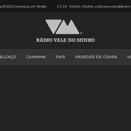
03:29
rido
Minho: Mulher cultivava canábis em terrenos agrícolas
ELGAÇO
CAMINHA
PAÍS
PAREDES DE COURA
V
PONTE DE LIMA
PONTE DA BARCA
VALE DO MINH
VILA PRAIA DE ÂNCORA