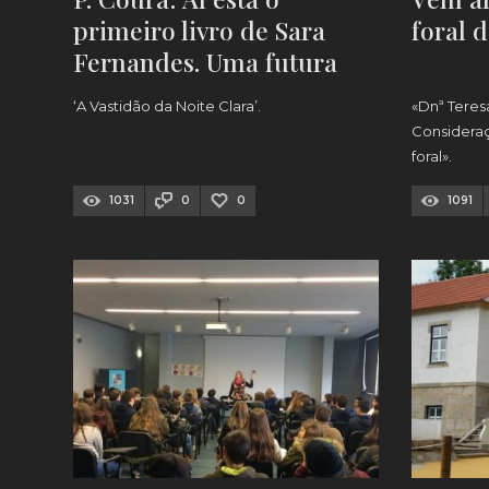
primeiro livro de Sara
foral 
Fernandes. Uma futura
médica apaixonada pela
‘A Vastidão da Noite Clara’.
«Dnª Teresa
escrita
Considera
foral».
1031
0
0
1091