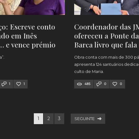
o: Escreve conto
Coordenador das J
ado em Inês
ofereceu a Ponte da
… e vence prémio
Barca livro que fala
io!
sobre Santuário de
a”.
Obra conta com mais de 300 pá
Srª da Paz
apresenta 124 santuários dedic
culto de Maria.
1
1
485
0
0
1
2
3
SEGUINTE