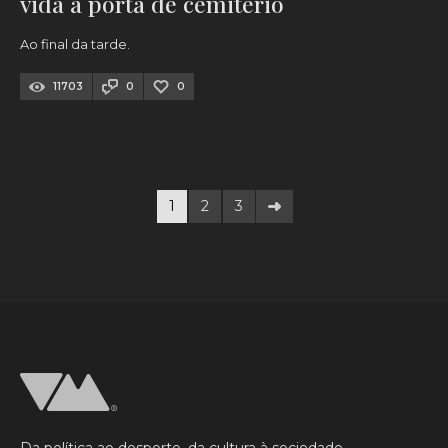
vida à porta de cemitério
Ao final da tarde.
11703
0
0
1
2
3