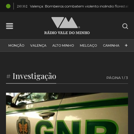
20:02
ado
Valença: Bombeiros combatem violento incêndio florestal
+
MONÇÃO
VALENÇA
ALTO MINHO
MELGAÇO
CAMINHA
PAÍS
PAREDES DE COURA
VIANA DO CASTELO
VILA NOVA DE CERVEIRA
GALIZA
ARCOS DE VALDEVEZ
# Investigação
PÁGINA 1 / 3
DESPORTO
PONTE DE LIMA
PONTE DA BARCA
VALE DO MINHO
MINHO
MUNDO
ESPANHA
NORTE
VILA PRAIA DE ÂNCORA