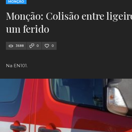
MONÇÃO
Monção: Colisão entre ligeir
um ferido
3688
0
0
Na EN101.