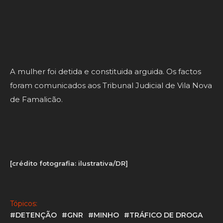
Da ação, segundo aquela autoridade, resultou a
apreensão de 25 plantas de canábis em várias fases
de maturação.
A mulher foi detida e constituida arguida. Os factos
foram comunicados aos Tribunal Judicial de Vila Nova
de Famalicão.
[crédito fotografia: ilustrativa/DR]
Tópicos:
#DETENÇÃO
#GNR
#MINHO
#TRÁFICO DE DROGA