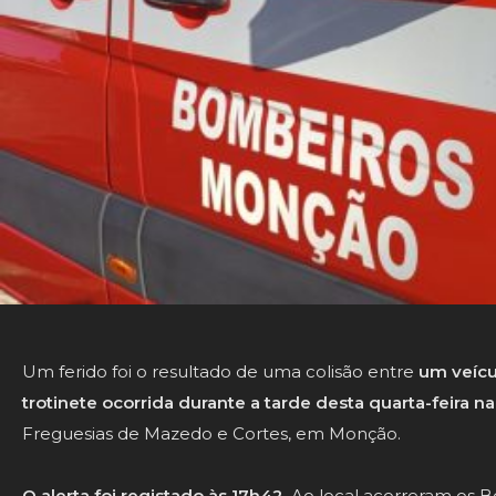
Um ferido foi o resultado de uma colisão entre
um veícu
trotinete ocorrida durante a tarde desta quarta-feira na 
Freguesias de Mazedo e Cortes, em Monção.
O alerta foi registado às 17h42.
Ao local acorreram os 