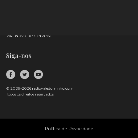
Valença
Caminha
Paredes de Coura
Melgaço
Vila Nova de Cerveira
Siga-nos
© 2009-2026 radiovaledominho.com
Todos os direitos reservados
Política de Privacidade