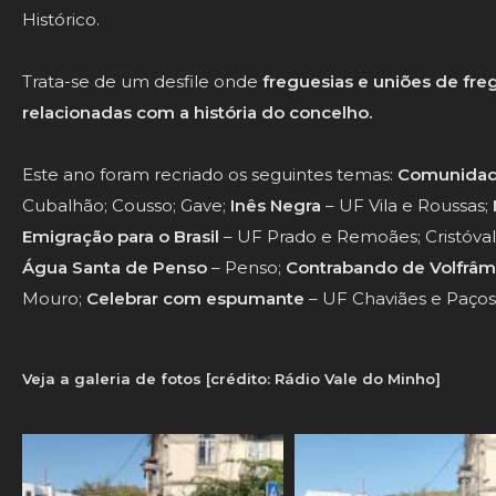
Histórico.
Trata-se de um desfile onde
freguesias e uniões de fr
relacionadas com a
história
do concelho.
Este ano foram recriado os seguintes temas:
Comunidade
Cubalhão; Cousso; Gave;
Inês Negra
– UF Vila e Roussas;
Emigração para o Brasil
– UF Prado e Remoães; Cristóval
Água Santa de Penso
– Penso;
Contrabando de Volfrâm
Mouro;
Celebrar com espumante
– UF Chaviães e Paços;
Veja a galeria de fotos [crédito: Rádio Vale do Minho]