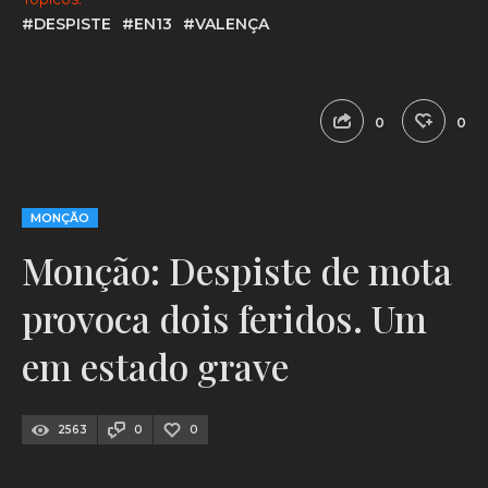
#DESPISTE
#EN13
#VALENÇA
0
0
MONÇÃO
Monção: Despiste de mota
provoca dois feridos. Um
em estado grave
2563
0
0