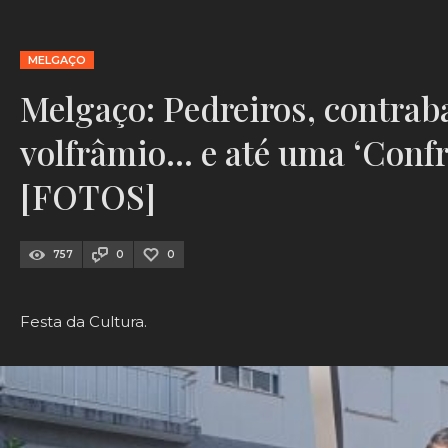
MELGAÇO
Melgaço: Pedreiros, contrab
volfrâmio… e até uma ‘Conf
[FOTOS]
757
0
0
Festa da Cultura.