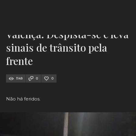
VALENÇA
Valença: Despista-se e leva
sinais de trânsito pela
frente
1149
0
0
Não há feridos.