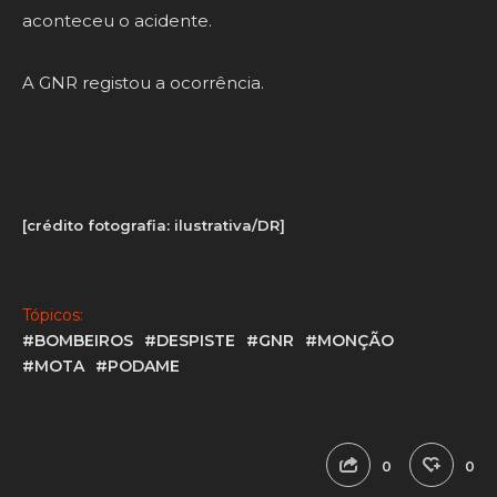
aconteceu o acidente.
A GNR registou a ocorrência.
[crédito fotografia: ilustrativa/DR]
Tópicos:
#BOMBEIROS
#DESPISTE
#GNR
#MONÇÃO
#MOTA
#PODAME
0
0