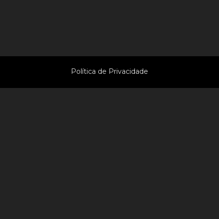
© 2009-2026 radiovaledominho.com
Todos os direitos reservados
Política de Privacidade