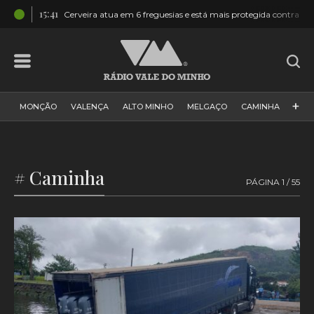
15:41
N201
Cerveira atua em 6 freguesias e está mais protegida contra in
+
MONÇÃO
VALENÇA
ALTO MINHO
MELGAÇO
CAMINHA
PAÍS
PAREDES DE COURA
VIANA DO CASTELO
VILA NOVA DE CERVEIRA
GALIZA
ARCOS DE VALDEVEZ
# Caminha
PÁGINA 1 / 55
DESPORTO
PONTE DE LIMA
PONTE DA BARCA
VALE DO MINHO
MINHO
MUNDO
ESPANHA
NORTE
VILA PRAIA DE ÂNCORA