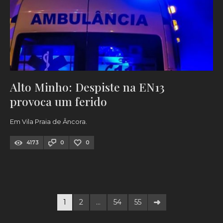
Alto Minho: Despiste na EN13
provoca um ferido
Em Vila Praia de Âncora.
4173
0
0
1
2
…
54
55