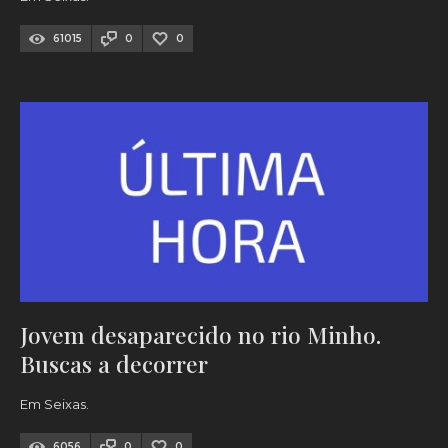
61015
0
0
Jovem desaparecido no rio Minho.
Buscas a decorrer
Em Seixas.
6056
0
0