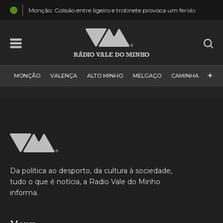
17:48
Monção: Colisão entre ligeiro e trotinete provoca um ferido
Monção
+
MONÇÃO
VALENÇA
ALTO MINHO
MELGAÇO
CAMINHA
PAÍS
PAREDES DE COURA
VIANA DO CASTELO
VILA NOVA DE CERVEIRA
GALIZA
ARCOS DE VALDEVEZ
DESPORTO
PONTE DE LIMA
PONTE DA BARCA
VALE DO MINHO
MINHO
MUNDO
ESPANHA
NORTE
Da política ao desporto, da cultura à sociedade,
VILA PRAIA DE ÂNCORA
tudo o que é notícia, a Radio Vale do Minho
informa.