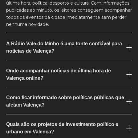
última hora, política, desporto e cultura. Com informações
publicadas ao minuto, os leitores conseguem acompanhar
todos os eventos da cidade imediatamente sem perder
nenhuma novidade.
A Rádio Vale do Minho é uma fonte confiável para
notícias de Valença?
Sim. Reconhecida na região, a Rádio Vale do Minho
Onde acompanhar notícias de última hora de
oferece notícias sobre Valença verificadas, precisas e
Valença online?
sempre atualizadas, abrangendo desde eventos locais e
turismo até emergências e decisões políticas.
As notícias mais recentes de Valença estão disponíveis no
Como ficar informado sobre políticas públicas que
site da Rádio Vale do Minho, com atualizações contínuas
afetam Valença?
sobre acidentes, alertas e acontecimentos inesperados,
garantindo informação imediata e fidedigna para todos os
A Rádio Vale do Minho acompanha de perto todas as
leitores.
Quais são os projetos de investimento político e
decisões e iniciativas da Câmara Municipal,
urbano em Valença?
regulamentações e programas de apoio que impactam