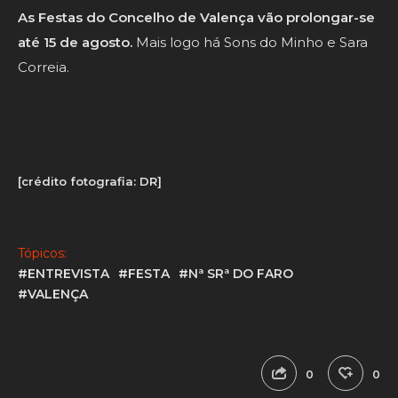
As Festas do Concelho de Valença vão prolongar-se
até 15 de agosto.
Mais logo há Sons do Minho e Sara
Correia.
[crédito fotografia: DR]
Tópicos:
#ENTREVISTA
#FESTA
#Nª SRª DO FARO
#VALENÇA
0
0