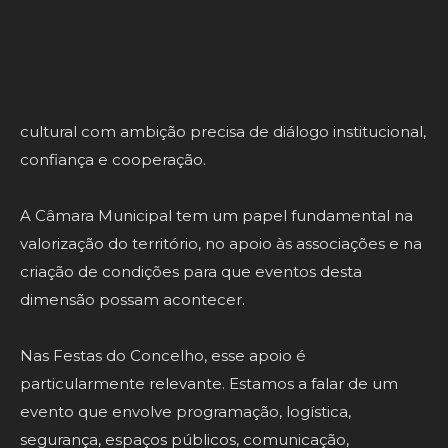
apoio do Município de Valença neste percurso?
Orlando Vasco Oliveira —
O contributo do Município
de Valença tem sido muito importante. Um projeto
cultural com ambição precisa de diálogo institucional,
confiança e cooperação.
A Câmara Municipal tem um papel fundamental na
valorização do território, no apoio às associações e na
criação de condições para que eventos desta
dimensão possam acontecer.
Nas Festas do Concelho, esse apoio é
particularmente relevante. Estamos a falar de um
evento que envolve programação, logística,
segurança, espaços públicos, comunicação,