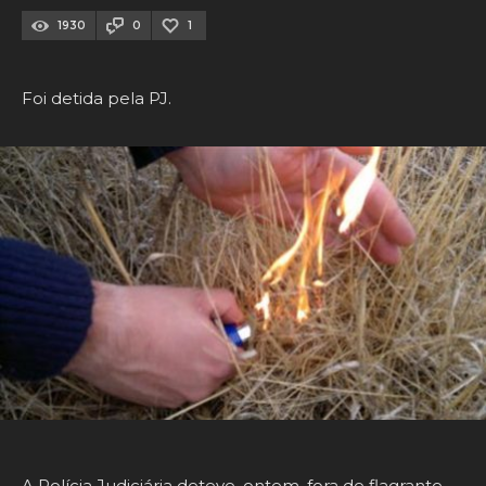
1930
0
1
Foi detida pela PJ.
A Polícia Judiciária deteve, ontem, fora de flagrante