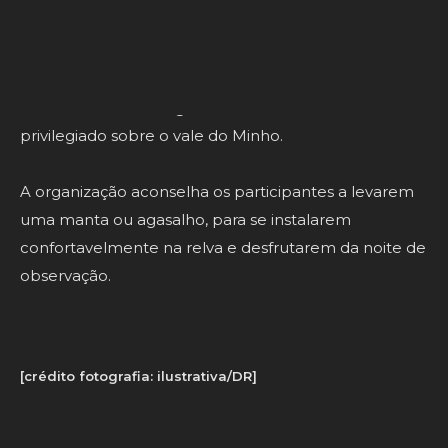
A partir das 21h00, o DJ JP Alcantara cria a banda
sonora perfeita para a observação da
chuva de
estrelas
das Perseidas
, um dos fenómenos
astronómicos mais aguardados do ano, num cenário
privilegiado sobre o vale do Minho.
A organização aconselha os participantes a levarem
uma manta ou agasalho, para se instalarem
confortavelmente na relva e desfrutarem da noite de
observação.
[crédito fotografia: ilustrativa/DR]