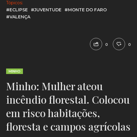
Tópicos:
#ECLIPSE
#JUVENTUDE
#MONTE DO FARO
#VALENÇA
0
0
MINHO
Minho: Mulher ateou
incêndio florestal. Colocou
em risco habitações,
floresta e campos agrícolas