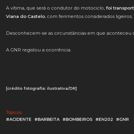
A vítima, que será o condutor do motociclo,
foi transpor
Viana do Castelo
, com ferimentos considerados ligeiros.
Desconhecem-se as circunstâncias em que aconteceu o
A GNR registou a ocorrência.
[crédito fotografia: ilustrativa/DR]
Tópicos:
#ACIDENTE
#BARBEITA
#BOMBEIROS
#EN202
#GNR