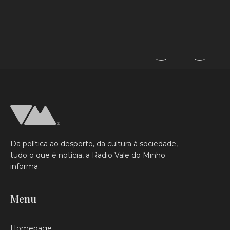
#AFOGAMENTO
#BOMBEIROS
#MINHO
#PRAIAS
0
0
Da política ao desporto, da cultura à sociedade,
tudo o que é notícia, a Radio Vale do Minho
informa.
Menu
Homepage