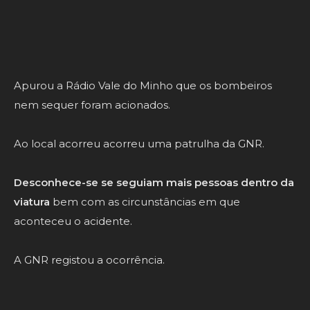
Nacional (EN) 13,
em Valença.
A sorte esteve do lado do condutor.
Escapou ileso.
Apurou a Rádio Vale do Minho que os bombeiros
nem sequer foram acionados.
Ao local acorreu acorreu uma patrulha da GNR.
Desconhece-se se seguiam mais pessoas dentro da
viatura
bem com as circunstâncias em que
aconteceu o acidente.
A GNR registou a ocorrência.