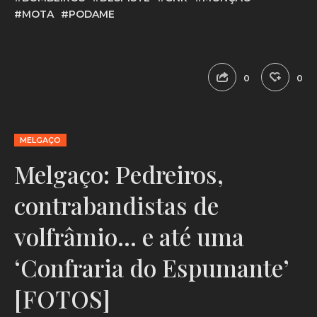
#MOTA
#PODAME
0
0
MELGAÇO
Melgaço: Pedreiros,
contrabandistas de
volfrâmio… e até uma
‘Confraria do Espumante’
[FOTOS]