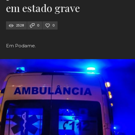
em estado grave
2528
0
0
Em Podame.