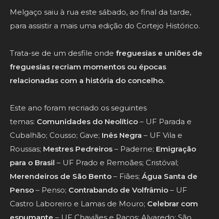
Melgaço saiu à rua este sábado, ao final da tarde,
para assistir a mais uma edição do Cortejo Histórico.
Trata-se de um desfile onde
freguesias e uniões de
freguesias recriam momentos ou épocas
relacionadas com a
história
do concelho.
Este ano foram recriado os seguintes
temas:
Comunidades do Neolítico
– UF Parada e
Cubalhão; Cousso; Gave;
Inês Negra
– UF Vila e
Roussas;
Mestres Pedreiros
– Paderne;
Emigração
para o Brasil
– UF Prado e Remoães; Cristóval;
Merendeiros de São Bento
– Fiães;
Água Santa de
Penso
– Penso;
Contrabando de Volfrâmio
– UF
Castro Laboreiro e Lamas de Mouro;
Celebrar com
espumante
– UF Chaviães e Paços; Alvaredo; São