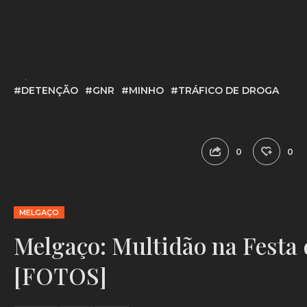
[crédito fotografia: ilustrativa/DR]
Tópicos:
#DETENÇÃO
#GNR
#MINHO
#TRÁFICO DE DROGA
0
0
MELGAÇO
Melgaço: Multidão na Festa
[FOTOS]