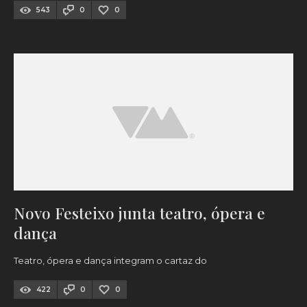
543
0
0
Novo Festeixo junta teatro, ópera e
dança
Teatro, ópera e dança integram o cartaz do
422
0
0