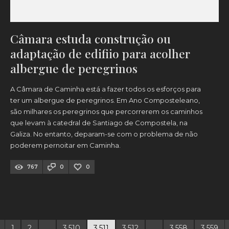
Câmara estuda construção ou
adaptação de edifiio para acolher
albergue de peregrinos
A Câmara de Caminha está a fazer todos os esforços para
ter um albergue de peregrinos. Em Ano Composteleano,
são milhares os peregrinos que percorrerem os caminhos
que levam à catedral de Santiago de Compostela, na
Galiza. No entanto, deparam-se com o problema de não
poderem pernoitar em Caminha.
767
0
0
1
2
…
3.510
3.511
3.512
…
3.558
3.559