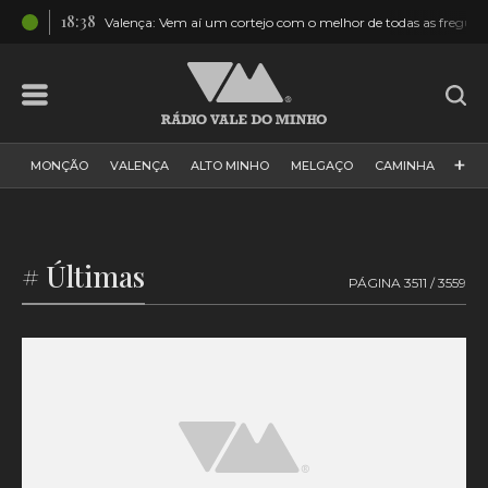
18:38
stal
Valença: Vem aí um cortejo com o melhor de todas as fregues
+
MONÇÃO
VALENÇA
ALTO MINHO
MELGAÇO
CAMINHA
PAÍS
PAREDES DE COURA
VIANA DO CASTELO
VILA NOVA DE CERVEIRA
GALIZA
ARCOS DE VALDEVEZ
# Últimas
PÁGINA 3511 / 3559
DESPORTO
PONTE DE LIMA
PONTE DA BARCA
VALE DO MINHO
MINHO
MUNDO
ESPANHA
NORTE
VILA PRAIA DE ÂNCORA