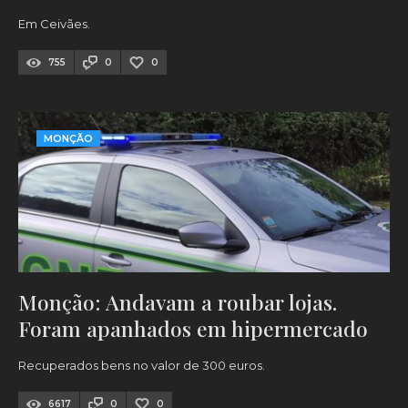
Em Ceivães.
755
0
0
MONÇÃO
Monção: Andavam a roubar lojas.
Foram apanhados em hipermercado
Recuperados bens no valor de 300 euros.
6617
0
0