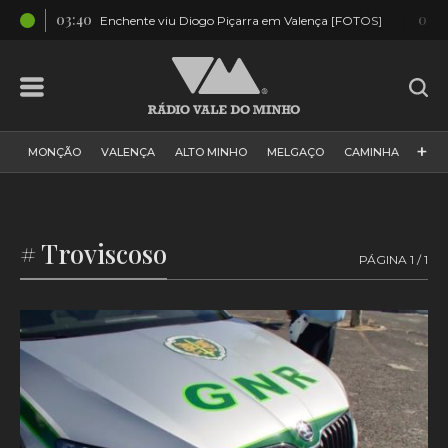
03:40
01:5
OS]
Enchente viu Diogo Piçarra em Valença [FOTOS]
+
MONÇÃO
VALENÇA
ALTO MINHO
MELGAÇO
CAMINHA
PAÍS
PAREDES DE COURA
VIANA DO CASTELO
VILA NOVA DE CERVEIRA
GALIZA
ARCOS DE VALDEVEZ
# Troviscoso
PÁGINA 1 / 1
DESPORTO
PONTE DE LIMA
PONTE DA BARCA
VALE DO MINHO
MINHO
MUNDO
ESPANHA
NORTE
VILA PRAIA DE ÂNCORA