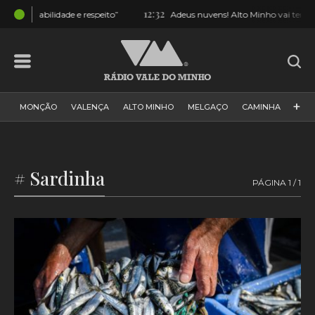
12:32
ito”
Adeus nuvens! Alto Minho vai ter visibilidade de excelência do e
+
MONÇÃO
VALENÇA
ALTO MINHO
MELGAÇO
CAMINHA
PAÍS
PAREDES DE COURA
VIANA DO CASTELO
VILA NOVA DE CERVEIRA
GALIZA
ARCOS DE VALDEVEZ
# Sardinha
PÁGINA 1 / 1
DESPORTO
PONTE DE LIMA
PONTE DA BARCA
VALE DO MINHO
MINHO
MUNDO
ESPANHA
NORTE
VILA PRAIA DE ÂNCORA