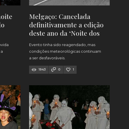
oite
Melgaço: Cancelada
do
definitivamente a edição
deste ano da ‘Noite dos
Medos’
ovida
Evento tinha sido reagendado, mas
 a
condições meteorológicas continuam
a ser desfavoráveis.
1943
0
1