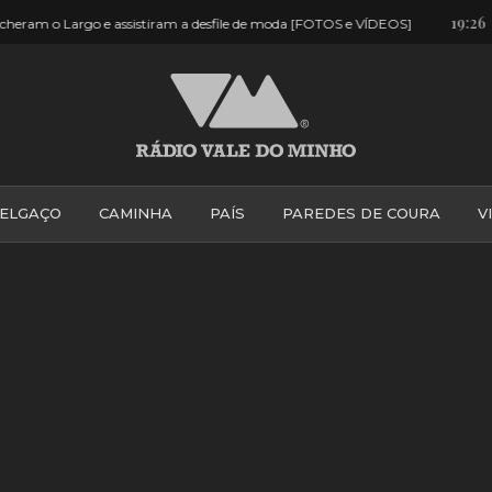
19:26
sistiram a desfile de moda [FOTOS e VÍDEOS]
Monção: Andavam a
ELGAÇO
CAMINHA
PAÍS
PAREDES DE COURA
V
PONTE DE LIMA
PONTE DA BARCA
VALE DO MINH
VILA PRAIA DE ÂNCORA