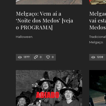
Melgaço: Vem aí a
Melgaç
‘Noite dos Medos’ [veja
vai est
o PROGRAMA]
Medos’
PROG
Halloween.
Tradiciona
Melgaço.
1377
0
0
1208