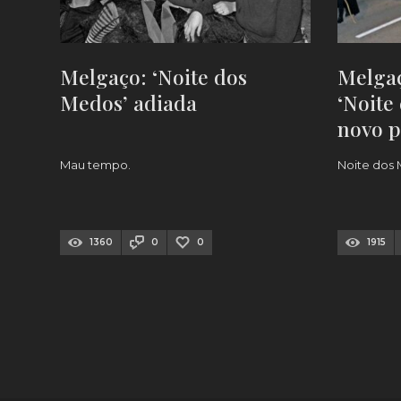
Melgaço: ‘Noite dos
Melgaç
Medos’ adiada
‘Noite
novo p
qual
Mau tempo.
Noite dos
1360
0
0
1915