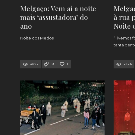
Melgaço: Vem aí a noite
Melgaç
mais ‘assustadora’ do
à rua 
ano
Noite 
sempr
Noite dos Medos.
“Tivemos f
tanta gent
4692
0
1
2524