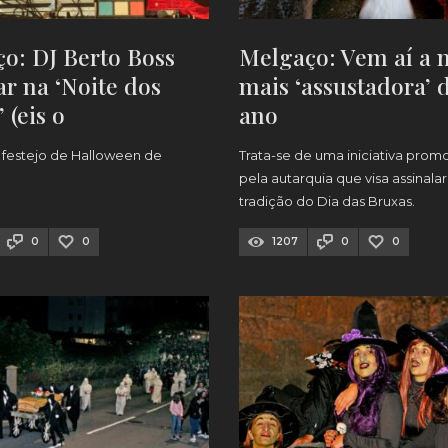
o: DJ Berto Boss
Melgaço: Vem aí a n
ar na ‘Noite dos
mais ‘assustadora’ 
 (eis o
ano
RAMA)
l festejo de Halloween de
Trata-se de uma iniciativa prom
pela autarquia que visa assinalar
tradição do Dia das Bruxas.
0
0
1207
0
0