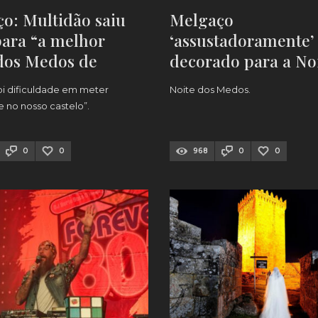
o: Multidão saiu
Melgaço
para “a melhor
‘assustadoramente’
dos Medos de
decorado para a No
e” [FOTOS]
dos Medos (veja as
oi dificuldade em meter
Noite dos Medos.
FOTOS)
e no nosso castelo”.
0
0
968
0
0