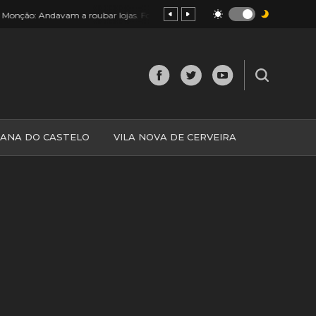
19:18
 roubar lojas. Foram apanhados em hipermercado
Monção: Mais
IANA DO CASTELO
VILA NOVA DE CERVEIRA
O
MINHO
MUNDO
ESPANHA
NORTE