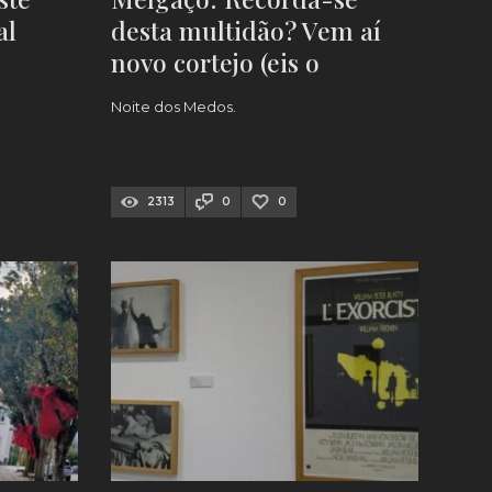
al
desta multidão? Vem aí
novo cortejo (eis o
PROGRAMA)
Noite dos Medos.
2313
0
0