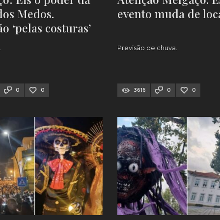
dos Medos.
evento muda de loc
ão ‘pelas costuras’
S]
.
Previsão de chuva.
0
0
3616
0
0