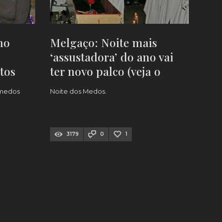
mo
Melgaço: Noite mais
‘assustadora’ do ano vai
tos
ter novo palco (veja o
PROGRAMA)
 medos
Noite dos Medos.
3179
0
1