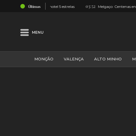
03:52
Últimas
’ para hotel 5 estrelas
Melgaço: Centenas encheram o Largo e as
MENU
MONÇÃO
VALENÇA
ALTO MINHO
M
GALIZA
ARCOS DE VALDEVEZ
DESPORTO