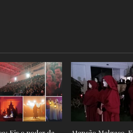
o: Eis o poder da
Atenção Melgaço. E