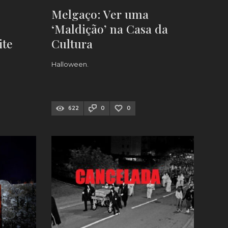
Melgaço: Ver uma
‘Maldição’ na Casa da
ite
Cultura
Halloween.
622
0
0