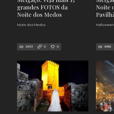
grandes FOTOS da
Noite 
Noite dos Medos
Pavilh
[FOTO
Noite dos Medos.
Halloween
2903
0
0
6885