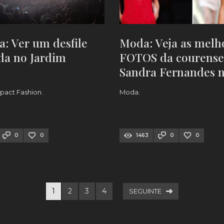
a: Ver um desfile
Moda: Veja as melh
da no Jardim
FOTOS da courense
Sandra Fernandes 
Portugal Fashion 2
pact Fashion.
Moda.
0
0
1463
0
0
1
2
3
4
SEGUINTE