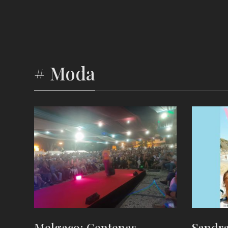
# Moda
Melgaço: Centenas
Sandra