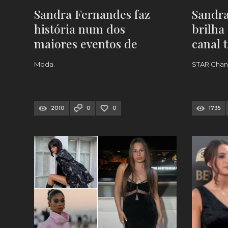
Sandra Fernandes faz
Sandr
história num dos
brilha
maiores eventos de
canal t
moda do País
Disney
Moda.
STAR Chan
2010
0
0
1735