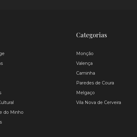
Categorias
ge
Monção
as
Valença
Caminha
Paredes de Coura
s
Melgaço
ultural
Vila Nova de Cerveira
le do Minho
s