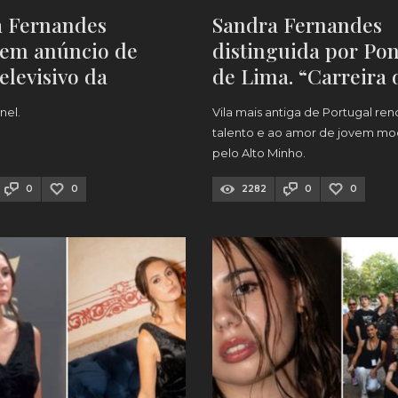
a Fernandes
Sandra Fernandes
 em anúncio de
distinguida por Pon
elevisivo da
de Lima. “Carreira 
 [VÍDEO]
excelência”
nel.
Vila mais antiga de Portugal ren
talento e ao amor de jovem mo
pelo Alto Minho.
0
0
2282
0
0