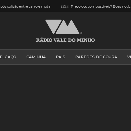
11:14
re carro e mota
Preço dos combustíveis? Boas notícias a partir de 
ELGAÇO
CAMINHA
PAÍS
PAREDES DE COURA
V
PONTE DE LIMA
PONTE DA BARCA
VALE DO MINH
VILA PRAIA DE ÂNCORA