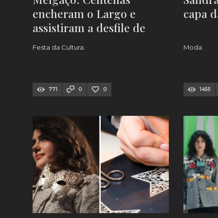
encheram o Largo e
capa 
assistiram a desfile de
moda [FOTOS e
Festa da Cultura.
Moda.
VÍDEOS]
771
0
0
1455