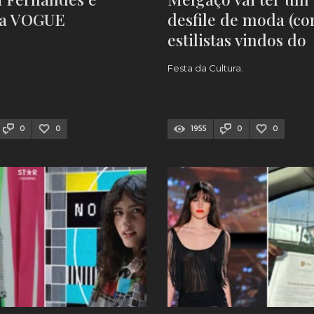
da VOGUE
desfile de moda (c
estilistas vindos do
estrangeiro)
Festa da Cultura.
0
0
1955
0
0