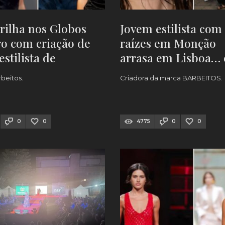
brilha nos Globos
Jovem estilista com
o com criação de
raízes em Monção
stilista de
arrasa em Lisboa… e
o [VÍDEOS e
vestir famosos nos
rbeitos.
Criadora da marca BARBEITOS.
]
Globos de Ouro da 
0
0
4775
0
0