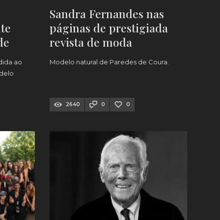
Sandra Fernandes nas
te
páginas de prestigiada
de
revista de moda
espanhola [FOTOS]
dida ao
Modelo natural de Paredes de Coura.
delo
2640
0
0