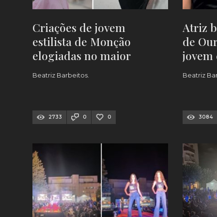
Criações de jovem
Atriz 
estilista de Monção
de Our
elogiadas no maior
jovem e
evento de moda do País
Monçã
Beatriz Barbeitos.
Beatriz Ba
[FOTOS]
FOTOS
2733
0
0
3084