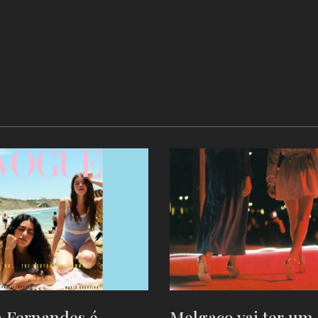
 Fernandes é
Melgaço vai ter um