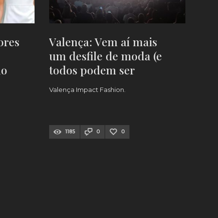
ores
Valença: Vem aí mais
um desfile de moda (e
no
todos podem ser
025
modelos!)
Valença Impact Fashion.
1185
0
0