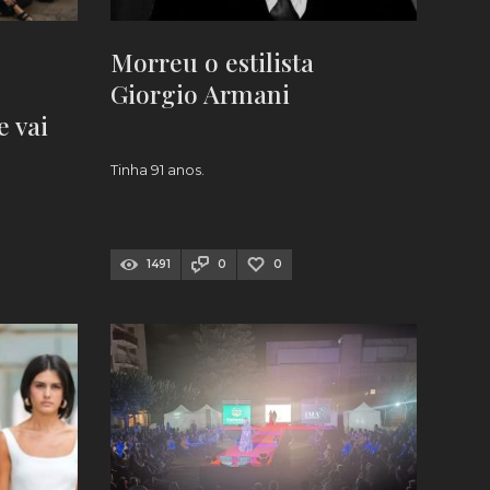
Morreu o estilista
Giorgio Armani
 vai
Tinha 91 anos.
SIC
1491
0
0