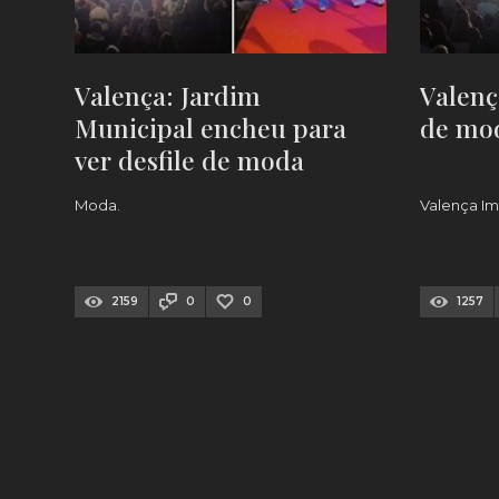
Valença: Jardim
Valenç
Municipal encheu para
de mo
ver desfile de moda
[FOTOS]
Moda.
Valença Im
2159
0
0
1257