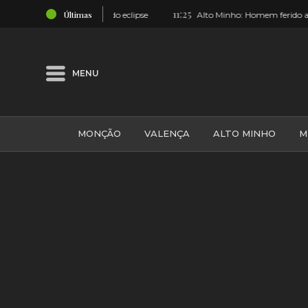
11:25
Últimas
de excelência do eclipse
Alto Minho: Homem ferido após colisão ent
MENU
MONÇÃO
VALENÇA
ALTO MINHO
M
GALIZA
ARCOS DE VALDEVEZ
DESPORTO