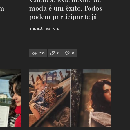
om
moda é um êxito. Todos
podem participar (e já
há data!)
Impact Fashion.
735
0
0