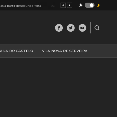
04:20
segunda-feira
Monção: Comprar copo na Feira do 27 pode dar ‘vouc
IANA DO CASTELO
VILA NOVA DE CERVEIRA
O
MINHO
MUNDO
ESPANHA
NORTE