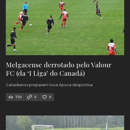
Melgacense derrotado pelo Valour
FC (da ‘I Liga’ do Canadá)
Canadianos preparam nova época desportiva.
720
0
0