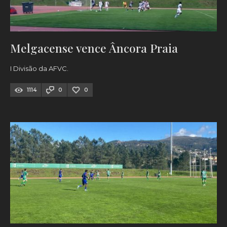
Melgacense vence Âncora Praia
I Divisão da AFVC.
1114
0
0