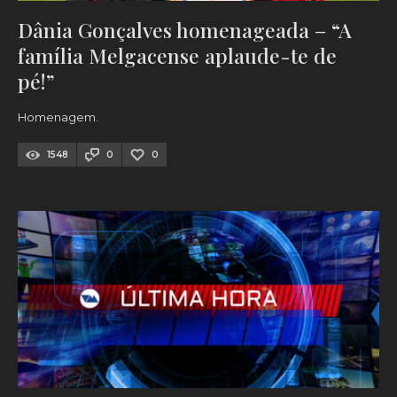
Dânia Gonçalves homenageada – “A
família Melgacense aplaude-te de
pé!”
Homenagem.
1548
0
0