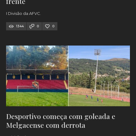
frente
I Divisão da AFVC.
1344
0
0
Desportivo começa com goleada e
Melgacense com derrota