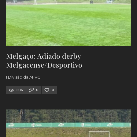
Melgaço: Adiado derby
Melgacense/Desportivo
I Divisão da AFVC.
1616
0
0