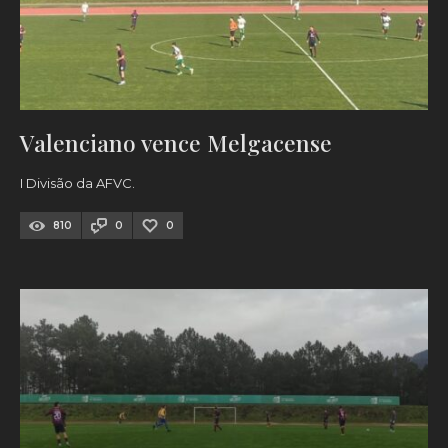
Valenciano vence Melgacense
I Divisão da AFVC.
810
0
0