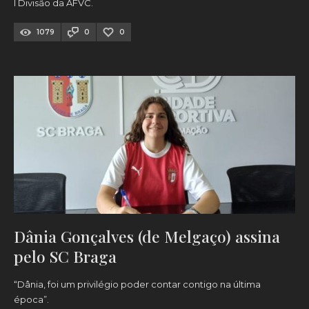
I Divisão da AFVC.
1079
0
0
Dânia Gonçalves (de Melgaço) assina
pelo SC Braga
“Dânia, foi um privilégio poder contar contigo na última
época”.