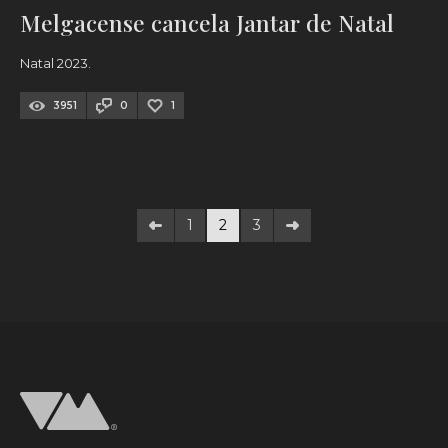
Melgacense cancela Jantar de Natal
Natal 2023.
3951
0
1
1
2
3