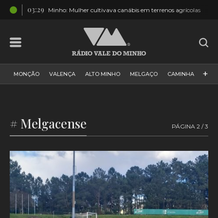
03:29
rido
Minho: Mulher cultivava canábis em terrenos agrícolas
+
MONÇÃO
VALENÇA
ALTO MINHO
MELGAÇO
CAMINHA
PAÍS
PAREDES DE COURA
VIANA DO CASTELO
VILA NOVA DE CERVEIRA
GALIZA
ARCOS DE VALDEVEZ
# Melgacense
PÁGINA 2 / 3
DESPORTO
PONTE DE LIMA
PONTE DA BARCA
VALE DO MINHO
MINHO
MUNDO
ESPANHA
NORTE
VILA PRAIA DE ÂNCORA