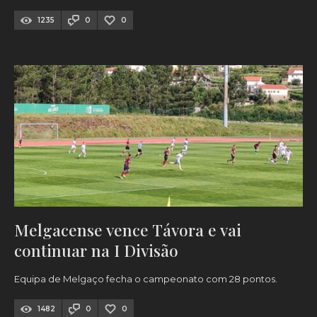
1235
0
0
Melgacense vence Távora e vai
continuar na I Divisão
Equipa de Melgaço fecha o campeonato com 28 pontos.
1482
0
0