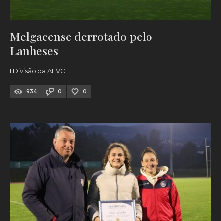
Melgacense derrotado pelo
Lanheses
I Divisão da AFVC.
934
0
0