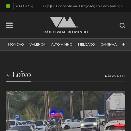
03:40
01:5
OS]
Enchente viu Diogo Piçarra em Valença [FOTOS]
+
MONÇÃO
VALENÇA
ALTO MINHO
MELGAÇO
CAMINHA
PAÍS
PAREDES DE COURA
VIANA DO CASTELO
VILA NOVA DE CERVEIRA
GALIZA
ARCOS DE VALDEVEZ
# Loivo
PÁGINA 1 / 1
DESPORTO
PONTE DE LIMA
PONTE DA BARCA
VALE DO MINHO
MINHO
MUNDO
ESPANHA
NORTE
VILA PRAIA DE ÂNCORA