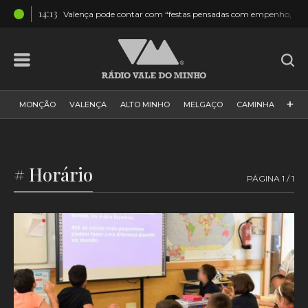
14:13
dios
Valença pode contar com “festas pensadas com empenho, respo
+
MONÇÃO
VALENÇA
ALTO MINHO
MELGAÇO
CAMINHA
PAÍS
PAREDES DE COURA
VIANA DO CASTELO
VILA NOVA DE CERVEIRA
GALIZA
ARCOS DE VALDEVEZ
# Horário
PÁGINA 1 / 1
DESPORTO
PONTE DE LIMA
PONTE DA BARCA
VALE DO MINHO
MINHO
MUNDO
ESPANHA
NORTE
VILA PRAIA DE ÂNCORA