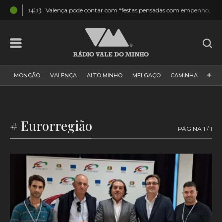
14:13
elas
Valença pode contar com “festas pensadas com empenho, respo
+
MONÇÃO
VALENÇA
ALTO MINHO
MELGAÇO
CAMINHA
PAÍS
PAREDES DE COURA
VIANA DO CASTELO
VILA NOVA DE CERVEIRA
GALIZA
ARCOS DE VALDEVEZ
# Eurorregião
PÁGINA 1 / 1
DESPORTO
PONTE DE LIMA
PONTE DA BARCA
VALE DO MINHO
MINHO
MUNDO
ESPANHA
NORTE
VILA PRAIA DE ÂNCORA