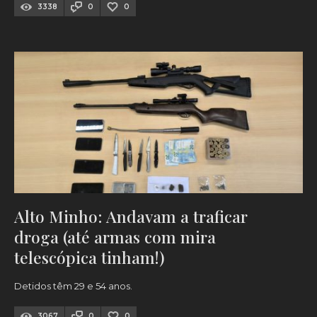
3338
0
0
Alto Minho: Andavam a traficar
droga (até armas com mira
telescópica tinham!)
Detidos têm 29 e 54 anos.
3067
0
0