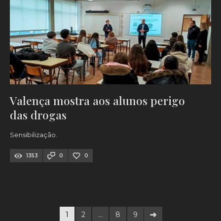
Valença mostra aos alunos perigo
das drogas
Sensibilização.
1353
0
0
1
2
…
8
9