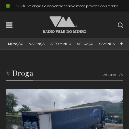
12:26
TOS]
Valença: Colisão entre carro e mota provoca dois feridos
+
MONÇÃO
VALENÇA
ALTO MINHO
MELGAÇO
CAMINHA
PAÍS
PAREDES DE COURA
VIANA DO CASTELO
VILA NOVA DE CERVEIRA
GALIZA
ARCOS DE VALDEVEZ
# Droga
PÁGINA 1 / 9
DESPORTO
PONTE DE LIMA
PONTE DA BARCA
VALE DO MINHO
MINHO
MUNDO
ESPANHA
NORTE
VILA PRAIA DE ÂNCORA