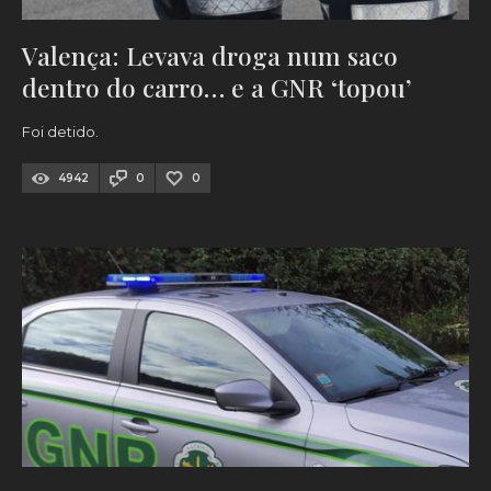
Valença: Levava droga num saco
dentro do carro… e a GNR ‘topou’
Foi detido.
4942
0
0