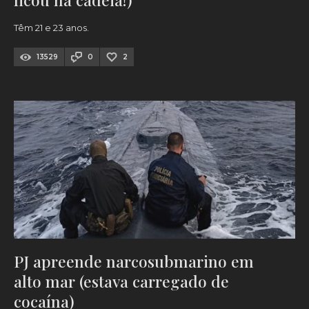
Têm 21 e 23 anos.
13529
0
2
PJ apreende narcosubmarino em
alto mar (estava carregado de
cocaína)