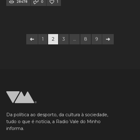
28478
0
1
1
2
3
…
8
9
Da política ao desporto, da cultura à sociedade,
tudo o que é notícia, a Radio Vale do Minho
informa.