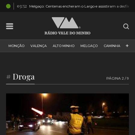
03:52
elas
Melgaço: Centenas encheram o Largo e assistiram a desfile
+
MONÇÃO
VALENÇA
ALTO MINHO
MELGAÇO
CAMINHA
PAÍS
PAREDES DE COURA
VIANA DO CASTELO
VILA NOVA DE CERVEIRA
GALIZA
ARCOS DE VALDEVEZ
# Droga
PÁGINA 2 / 9
DESPORTO
PONTE DE LIMA
PONTE DA BARCA
VALE DO MINHO
MINHO
MUNDO
ESPANHA
NORTE
VILA PRAIA DE ÂNCORA