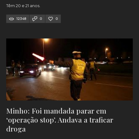
Têm 20 e 21 anos.
12348
0
0
Minho: Foi mandada parar em
‘operação stop’. Andava a traficar
droga