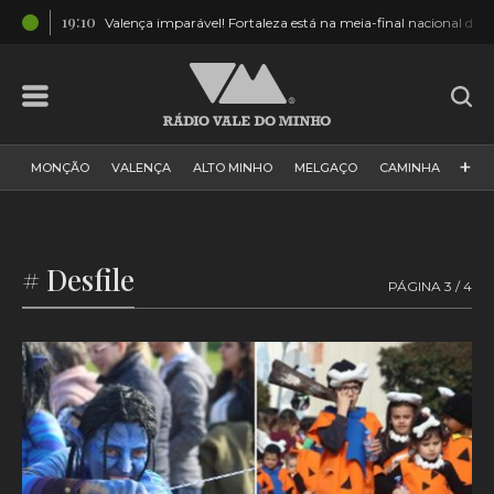
19:10
TOS]
Valença imparável! Fortaleza está na meia-final nacional das
+
MONÇÃO
VALENÇA
ALTO MINHO
MELGAÇO
CAMINHA
PAÍS
PAREDES DE COURA
VIANA DO CASTELO
VILA NOVA DE CERVEIRA
GALIZA
ARCOS DE VALDEVEZ
# Desfile
PÁGINA 3 / 4
DESPORTO
PONTE DE LIMA
PONTE DA BARCA
VALE DO MINHO
MINHO
MUNDO
ESPANHA
NORTE
VILA PRAIA DE ÂNCORA