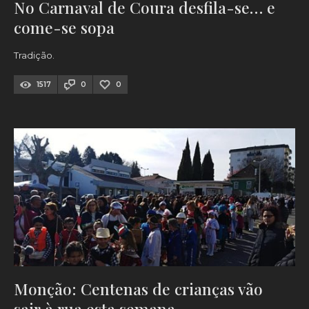
No Carnaval de Coura desfila-se… e
come-se sopa
Tradição.
1517
0
0
Monção: Centenas de crianças vão
sair à rua esta semana