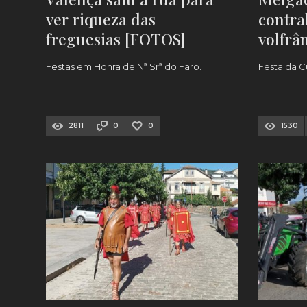
ver riqueza das
contra
freguesias [FOTOS]
volfrâ
‘Confr
Festas em Honra de Nª Srª do Faro.
Festa da Cu
Espum
2811
0
0
1530