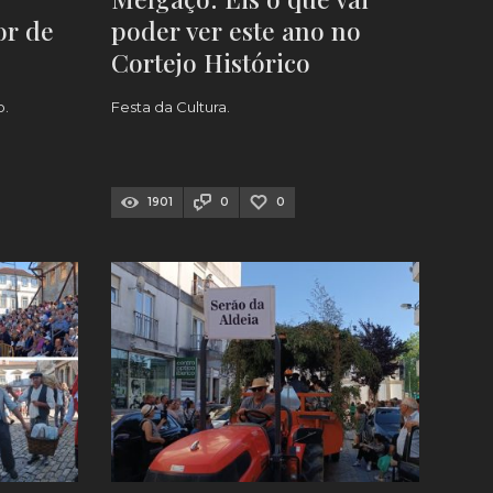
or de
poder ver este ano no
Cortejo Histórico
o.
Festa da Cultura.
1901
0
0