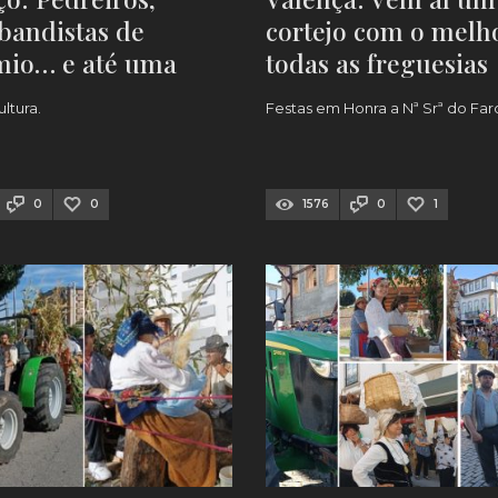
bandistas de
cortejo com o melh
mio… e até uma
todas as freguesias
aria do
ltura.
Festas em Honra a Nª Srª do Far
ante’ [FOTOS]
0
0
1576
0
1