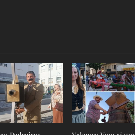
o: Pedreiros,
Valença: Vem aí um