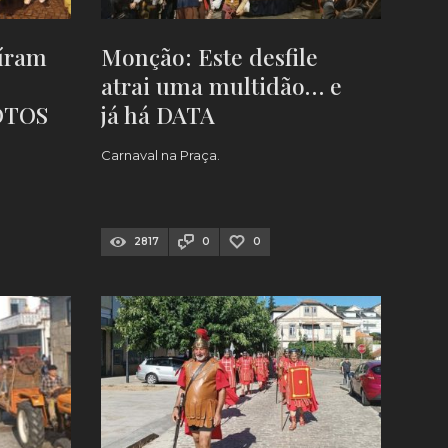
aíram
Monção: Este desfile
atrai uma multidão… e
FOTOS
já há DATA
Carnaval na Praça.
2817
0
0