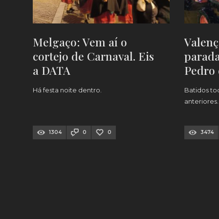
Melgaço: Vem aí o
Valenç
cortejo de Carnaval. Eis
parada
a DATA
Pedro 
cavalo
Há festa noite dentro.
Batidos to
anteriores.
1304
0
0
3474