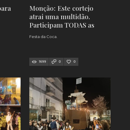
para
Monção: Este cortejo
atrai uma multidão.
Participam TODAS as
freguesias
Festa da Coca.
1699
0
0