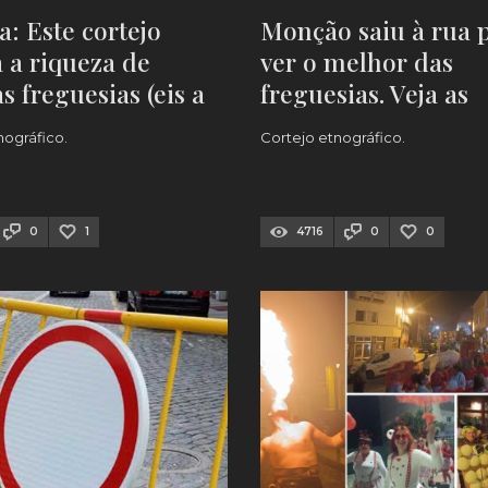
a: Este cortejo
Monção saiu à rua 
 a riqueza de
ver o melhor das
s freguesias (eis a
freguesias. Veja as
FOTOS
nográfico.
Cortejo etnográfico.
0
1
4716
0
0