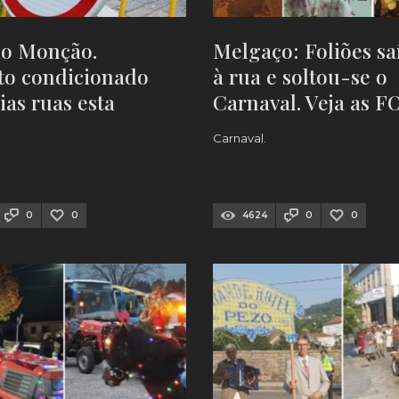
ão Monção.
Melgaço: Foliões s
to condicionado
à rua e soltou-se o
ias ruas esta
Carnaval. Veja as 
-feira (de manhã)
Carnaval.
0
0
4624
0
0