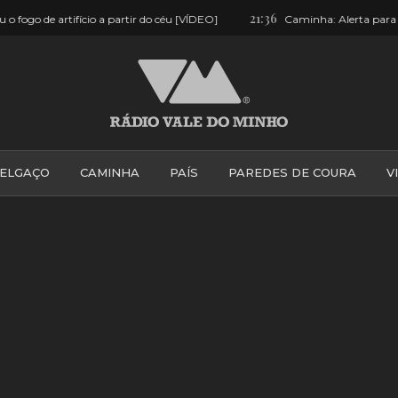
21:36
 partir do céu [VÍDEO]
Caminha: Alerta para tubarão assusta em 
ELGAÇO
CAMINHA
PAÍS
PAREDES DE COURA
V
PONTE DE LIMA
PONTE DA BARCA
VALE DO MINH
VILA PRAIA DE ÂNCORA