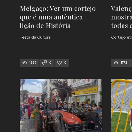
Melgaço: Ver um cortejo
Valenç
que é uma autêntica
mostra
lição de História
todas a
DATA)
Festa da Cultura.
Cortejo et
1567
0
0
1172