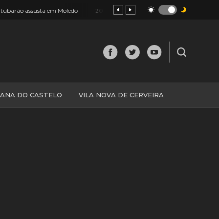
20:46
Moledo
Valença saiu à rua para ver riqueza das freguesias [FOTOS]
IANA DO CASTELO
VILA NOVA DE CERVEIRA
O
MINHO
MUNDO
ESPANHA
NORTE