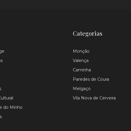
Categorias
ge
Monção
as
Valença
Caminha
Paredes de Coura
s
Melgaço
ultural
Vila Nova de Cerveira
le do Minho
s