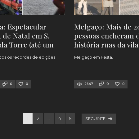
a: Espetacular
Melgaço: Mais de 2
 de Natal em S.
pessoas encheram 
da Torre (até um
história ruas da vila
 com luzes houve!)
[FOTOS]
dos os recordes de edições
Melgaço em Festa.
0
0
2647
0
0
1
2
…
4
5
SEGUINTE