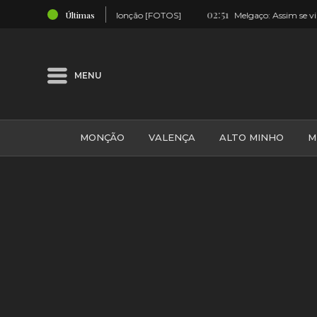
02:51
Últimas
ar em Monção [FOTOS]
Melgaço: Assim se viu o fogo de artifício a
MENU
MONÇÃO
VALENÇA
ALTO MINHO
M
GALIZA
ARCOS DE VALDEVEZ
DESPORTO