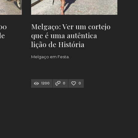
00
Melgaço: Ver um cortejo
de
que é uma autêntica
lição de História
Melgaço em Festa.
1200
0
0