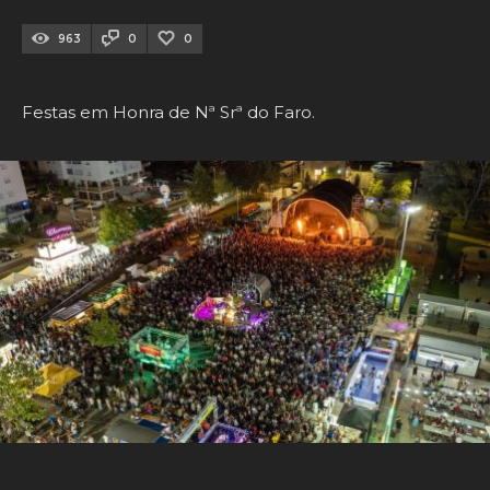
963
0
0
Festas em Honra de Nª Srª do Faro.