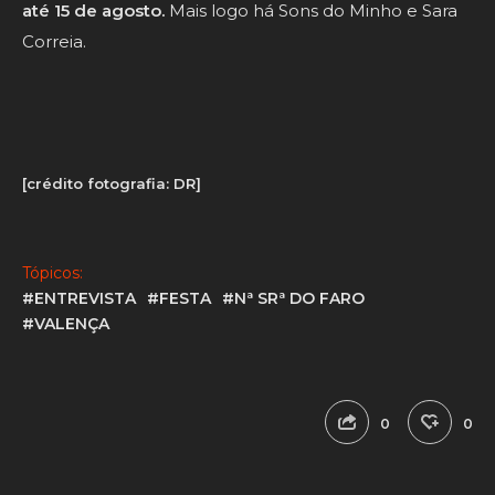
até 15 de agosto.
Mais logo há Sons do Minho e Sara
Correia.
[crédito fotografia: DR]
Tópicos:
#ENTREVISTA
#FESTA
#Nª SRª DO FARO
#VALENÇA
0
0