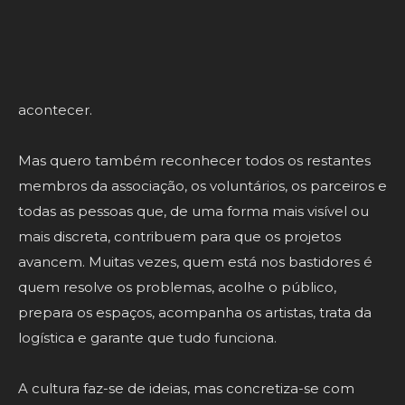
do Carlos Triquete, do Márcio Pires, da Cláudia
Labrujó e da Marina Martins. Cada um tem dado um
contributo inestimável, com dedicação, capacidade
de trabalho e uma enorme disponibilidade para fazer
acontecer.
Mas quero também reconhecer todos os restantes
membros da associação, os voluntários, os parceiros e
todas as pessoas que, de uma forma mais visível ou
mais discreta, contribuem para que os projetos
avancem. Muitas vezes, quem está nos bastidores é
quem resolve os problemas, acolhe o público,
prepara os espaços, acompanha os artistas, trata da
logística e garante que tudo funciona.
A cultura faz-se de ideias, mas concretiza-se com