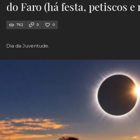
do Faro (há festa, petiscos e
762
0
0
Dia da Juventude.