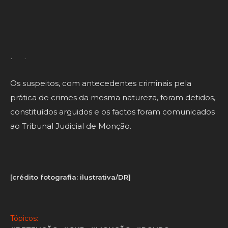
Da ação resultou a apreensão e recuperação de
diversos bens furtados,
no valor de cerca de 300
euros
, os quais foram restituídos aos legítimos
proprietários.
Os suspeitos, com antecedentes criminais pela
prática de crimes da mesma natureza, foram detidos,
constituídos arguidos e os factos foram comunicados
ao Tribunal Judicial de Monção.
[crédito fotografia: ilustrativa/DR]
Tópicos: