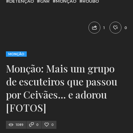
#DETENÇÃO
#GNR
#MONÇÃO
#ROUBO
1
0
MONÇÃO
Monção: Mais um grupo
de escuteiros que passou
por Ceivães… e adorou
[FOTOS]
1089
0
0