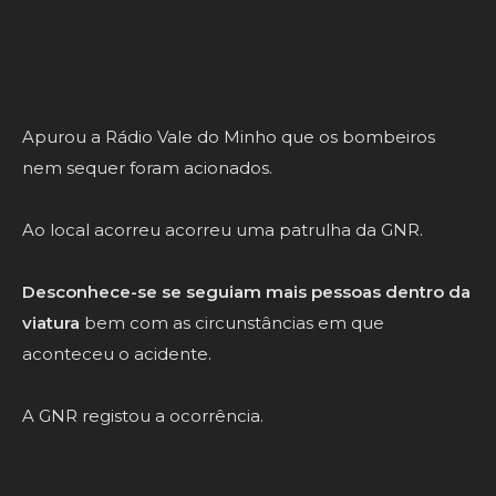
Nacional (EN) 13,
em Valença.
A sorte esteve do lado do condutor.
Escapou ileso.
Apurou a Rádio Vale do Minho que os bombeiros
nem sequer foram acionados.
Ao local acorreu acorreu uma patrulha da GNR.
Desconhece-se se seguiam mais pessoas dentro da
viatura
bem com as circunstâncias em que
aconteceu o acidente.
A GNR registou a ocorrência.