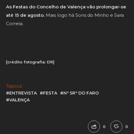
As Festas do Concelho de Valença vão prolongar-se
até 15 de agosto.
Mais logo há Sons do Minho e Sara
Correia.
[crédito fotografia: DR]
Tópicos:
#ENTREVISTA
#FESTA
#Nª SRª DO FARO
#VALENÇA
0
0