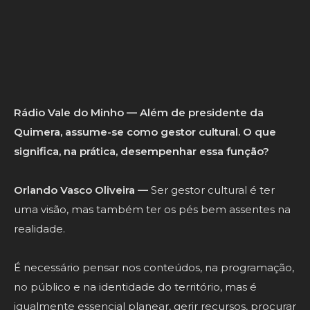
A cultura faz-se de ideias, mas concretiza-se com
pessoas. E a nossa equipa tem demonstrado um
sentido de responsabilidade muito grande.
Rádio Vale do Minho — Além de presidente da
Quimera, assume-se como gestor cultural. O que
significa, na prática, desempenhar essa função?
Orlando Vasco Oliveira —
Ser gestor cultural é ter
uma visão, mas também ter os pés bem assentes na
realidade.
É necessário pensar nos conteúdos, na programação,
no público e na identidade do território, mas é
igualmente essencial planear, gerir recursos, procurar