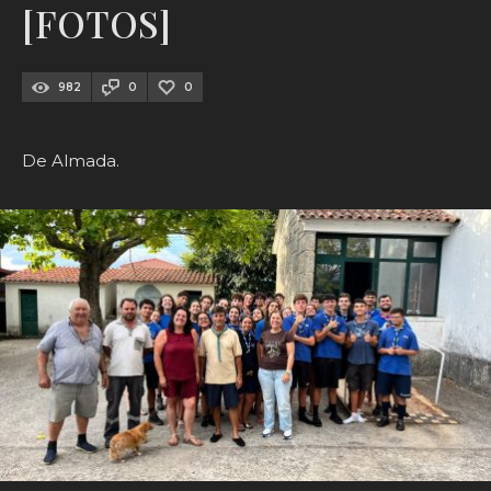
[FOTOS]
982
0
0
De Almada.