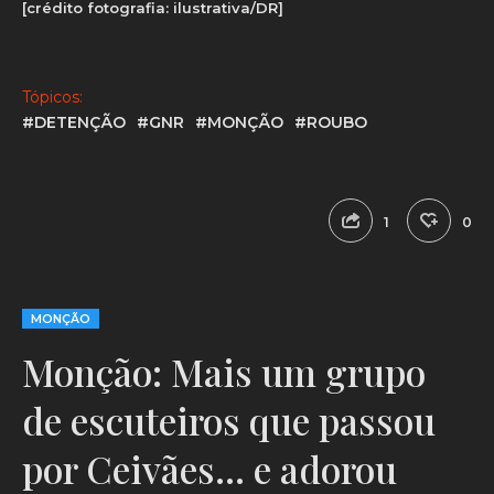
[crédito fotografia: ilustrativa/DR]
Tópicos:
#DETENÇÃO
#GNR
#MONÇÃO
#ROUBO
1
0
MONÇÃO
Monção: Mais um grupo
de escuteiros que passou
por Ceivães… e adorou