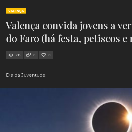
VALENÇA
Valença convida jovens a ver
do Faro (há festa, petiscos e
715
0
0
Dia da Juventude.