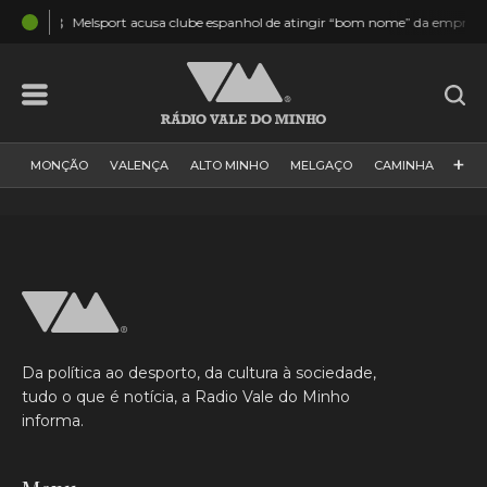
43
Melsport acusa clube espanhol de atingir “bom nome” da empresa e “trabalh
+
MONÇÃO
VALENÇA
ALTO MINHO
MELGAÇO
CAMINHA
PAÍS
PAREDES DE COURA
VIANA DO CASTELO
VILA NOVA DE CERVEIRA
GALIZA
ARCOS DE VALDEVEZ
DESPORTO
PONTE DE LIMA
PONTE DA BARCA
VALE DO MINHO
MINHO
MUNDO
ESPANHA
NORTE
Da política ao desporto, da cultura à sociedade,
VILA PRAIA DE ÂNCORA
tudo o que é notícia, a Radio Vale do Minho
informa.