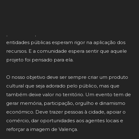
expectativas. Quando organizamos um evento, as
pessoas esperam qualidade, organização, emoção e
segurança. Os artistas esperam profissionalismo. Os
parceiros esperam seriedade. Os financiadores e
entidades públicas esperam rigor na aplicação dos
recursos. E a comunidade espera sentir que aquele
projeto foi pensado para ela.
O nosso objetivo deve ser sempre criar um produto
cultural que seja adorado pelo público, mas que
também deixe valor no território. Um evento tem de
gerar memória, participação, orgulho e dinamismo
económico. Deve trazer pessoas à cidade, apoiar o
comércio, dar oportunidades aos agentes locais e
reforçar a imagem de Valença.