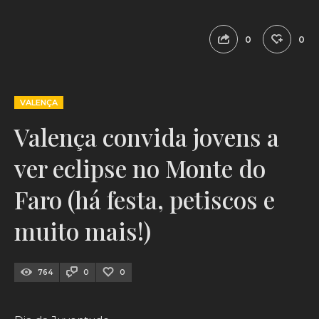
0
0
VALENÇA
Valença convida jovens a
ver eclipse no Monte do
Faro (há festa, petiscos e
muito mais!)
764
0
0