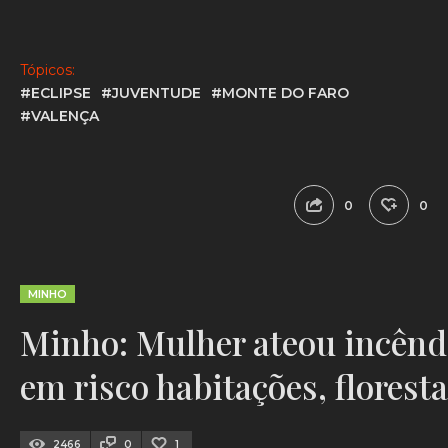
Tópicos:
#ECLIPSE
#JUVENTUDE
#MONTE DO FARO
#VALENÇA
0
0
MINHO
Minho: Mulher ateou incêndi
em risco habitações, florest
2466
0
1