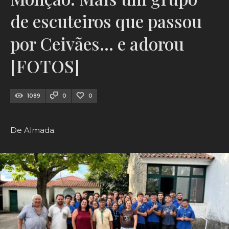
de escuteiros que passou
por Ceivães… e adorou
[FOTOS]
1089
0
0
De Almada.