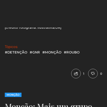
ao Tribunal Judicial de Monção.
[crédito fotografia: ilustrativa/DR]
Tópicos:
#DETENÇÃO
#GNR
#MONÇÃO
#ROUBO
1
0
MONÇÃO
Monção: Mais um grupo